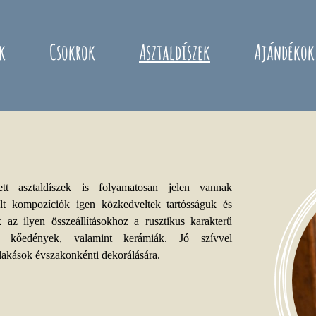
k
Csokrok
Asztaldíszek
Ajándékok
ett asztaldíszek is folyamatosan jelen vannak
ült kompozíciók igen közkedveltek tartósságuk és
 az ilyen összeállításokhoz a rusztikus karakterű
 és kőedények, valamint kerámiák. Jó szívvel
 lakások évszakonkénti dekorálására.