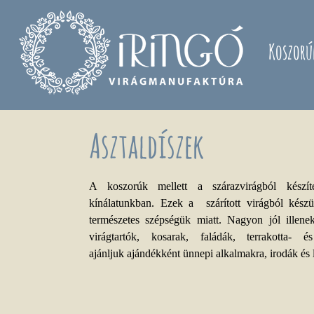
Ugrás a tartalomra
Koszorú
Asztaldíszek
A koszorúk mellett a szárazvirágból készít
kínálatunkban. Ezek a szárított virágból kész
természetes szépségük miatt. Nagyon jól illenek
virágtartók, kosarak, faládák, terrakotta-
ajánljuk ajándékként ünnepi alkalmakra, irodák és