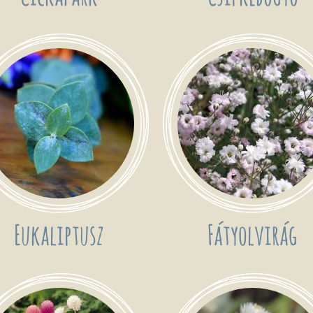
Eukaliptusz
Fátyolvirág