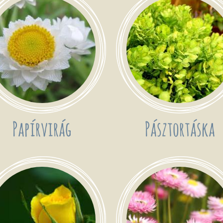
Papírvirág
Pásztortáska