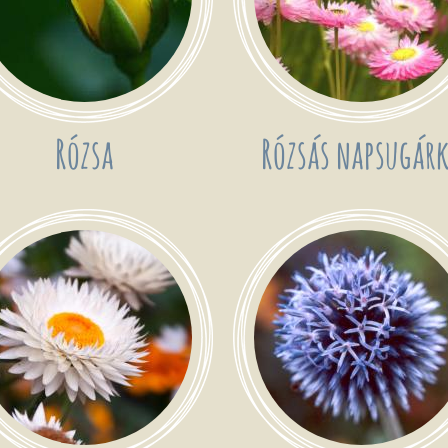
Rózsa
Rózsás napsugár