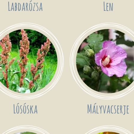
Labdarózsa
Len
Lósóska
Mályvacserje