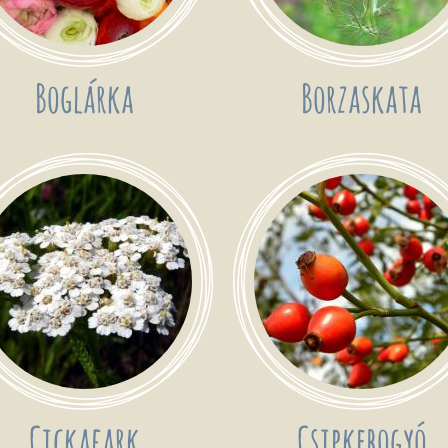
Boglárka
Borzaskata
Cickafark
Csipkebogyó