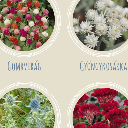
Gombvirág
Gyöngykosárka