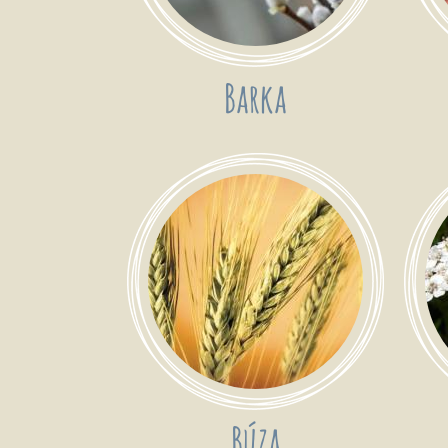
Barka
Búza