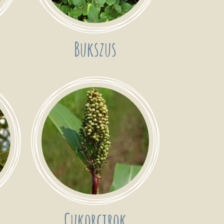
Bukszus
Cukorcirok