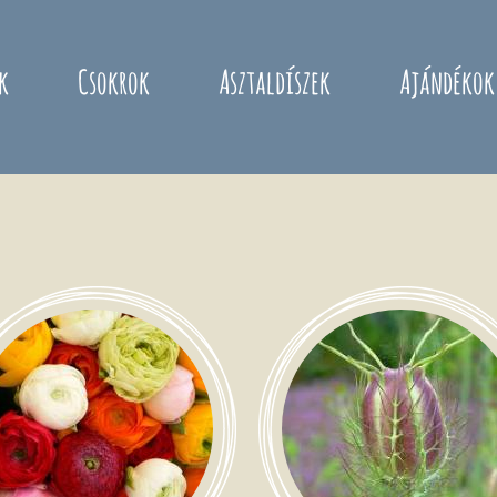
k
Csokrok
Asztaldíszek
Ajándékok