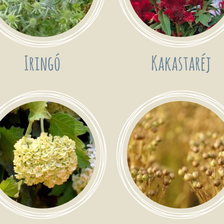
Iringó
Kakastaréj