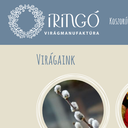
Ugrás a tartalomra
Koszorú
Virágaink