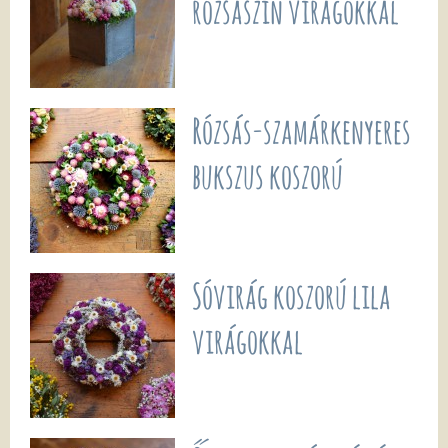
rózsaszín virágokkal
Rózsás-szamárkenyeres
bukszus koszorú
Sóvirág koszorú lila
virágokkal