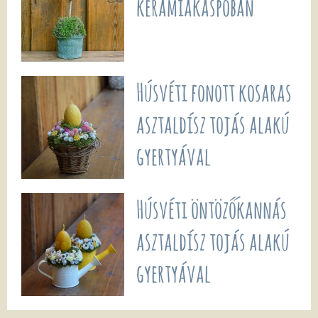
kerámiakaspóban
Húsvéti fonott kosaras
asztaldísz tojás alakú
gyertyával
Húsvéti öntözőkannás
asztaldísz tojás alakú
gyertyával