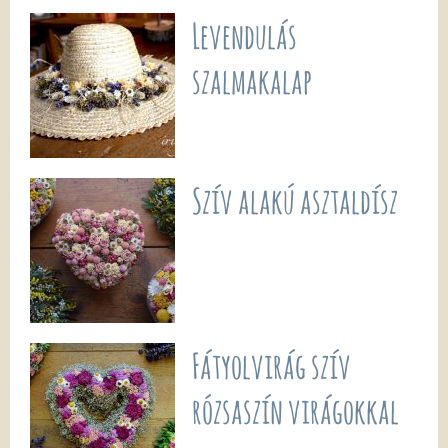
Levendulás
szalmakalap
Szív alakú asztaldísz
Fátyolvirág szív
rózsaszín virágokkal