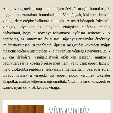
A papírvirág meleg, napsütötte helyen érzi jól magát, homokos, de
nagy humusztartalmú, homoktalajon. Virágágyak, kiskertek kedvelt
virága, de cserépbe balkonra is ültetik. A nyári hónapok folyamán
virágzik, ilyenkor az elnyílott virágokat tanácsos mindig
eltávolítani, hogy a növényt folyamatos nyílásra serkentsük. A
papírvirág az öntözésre és a talaj tápanyagtartalmára érzékeny.
Palántaneveléssel szaporítható, áprilisi magvetést követően május
második felében ültethetőek ki a növények végleges helyükre, 25 x
20 cm térállásra. Virágait nyílás előtt kell leszedni, amikor a
papírvirág sárga középső része még nem, vagy csak éppen látható,
majd csokrokba rendezve, felakasztva megszárítani. Száradás során
tovább nyílnak a virágok, így éppen akkor kerülnek tökéletes
állapotba, amikor teljesen megszáradtak. Vidám tavaszi koszorúk és
színes, nyári csokrok kedves virága.
Színes asztaldísz