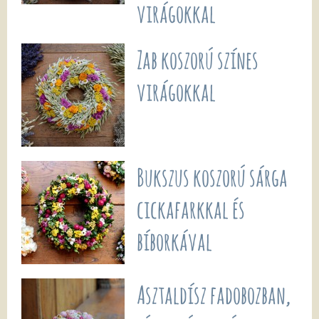
virágokkal
Zab koszorú színes
virágokkal
Bukszus koszorú sárga
cickafarkkal és
bíborkával
Asztaldísz fadobozban,