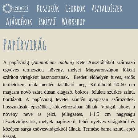
Ugrás a tartalomra
Koszorúk
Csokrok
Asztaldíszek
Ajándékok
Esküvő
Workshop
Papírvirág
A papírvirág (
Ammobium alatum
) Kelet-Ausztráliából származó
egyéves termesztett növény, melyet Magyarországon főként
szárított virágként hasznosítanak. Eredeti élőhelyén füves, erdős
területeken, utak mentén található meg. Körülbelül 50-60 cm
magasra növő szára dúsan elágazó, bokros, felülete szürkés színű,
bordázott. A papírvirág levelei szintén gyapjasan szőrözöttek,
hosszúkásak, épszélűek, tőlevélrózsában állnak. Virágai, ahogy a
növény neve is jelzi, jellegzetes, 1-1,5 cm nagyságú
fészekvirágzatok, melyek papírszerű, fehér nyelves virágokból és
középen sárga csövesvirágokból állnak. Termése barna színű, apró
kaszat.