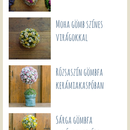
Moha gömb színes
virágokkal
Rózsaszín gömbfa
kerámiakaspóban
Sárga gömbfa