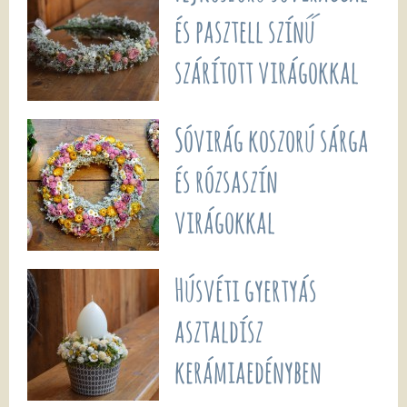
és pasztell színű
szárított virágokkal
Sóvirág koszorú sárga
és rózsaszín
virágokkal
Húsvéti gyertyás
asztaldísz
kerámiaedényben