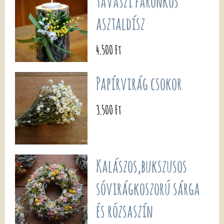
Tavaszi farönkös
asztaldísz
4.500 Ft
Papírvirág csokor
3.500 Ft
Kalászos,bukszusos
sóvirágkoszorú sárga
és rózsaszín