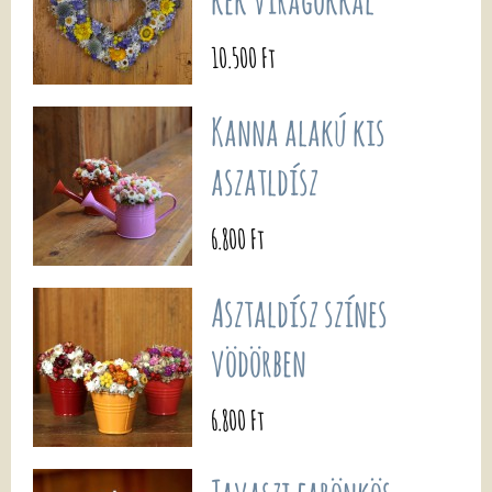
10.500 Ft
Kanna alakú kis
aszatldísz
6.800 Ft
Asztaldísz színes
vödörben
6.800 Ft