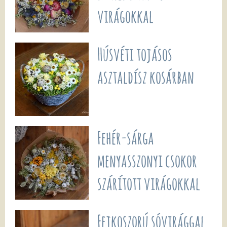
virágokkal
Húsvéti tojásos
asztaldísz kosárban
Fehér-sárga
menyasszonyi csokor
szárított virágokkal
Fejkoszorú sóvirággal