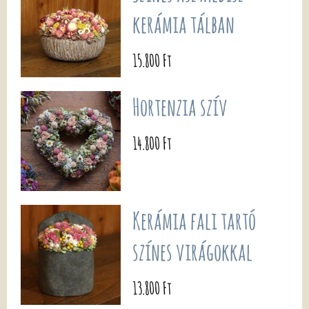
kerámia tálban
15.800 Ft
Hortenzia szív
14.800 Ft
Kerámia fali tartó
színes virágokkal
13.800 Ft