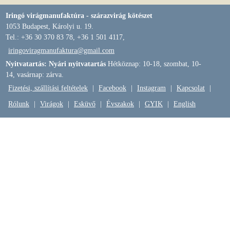
Iringó virágmanufaktúra - szárazvirág kötészet
1053 Budapest, Károlyi u. 19.
Tel.: +36 30 370 83 78, +36 1 501 4117,
iringoviragmanufaktura@gmail.com
Nyitvatartás: Nyári nyitvatartás
Hétköznap: 10-18, szombat, 10-
14, vasárnap: zárva.
Fizetési, szállítási feltételek
|
Facebook
|
Instagram
|
Kapcsolat
|
Rólunk
|
Virágok
|
Esküvő
|
Évszakok
|
GYIK
|
English