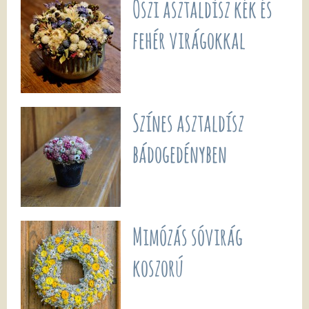
Őszi asztaldísz kék és
fehér virágokkal
Színes asztaldísz
bádogedényben
Mimózás sóvirág
koszorú