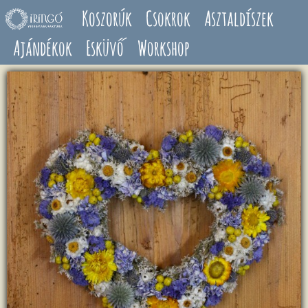
Ugrás a tartalomra
Koszorúk
Csokrok
Asztaldíszek
Ajándékok
Esküvő
Workshop