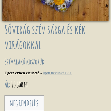
Sóvirág szív sárga és kék
virágokkal
Szívalakú koszorúk
Egész évben elérhető
-
Írjon nekünk! >>>
Ár:
10 500 Ft
MEGRENDELÉS