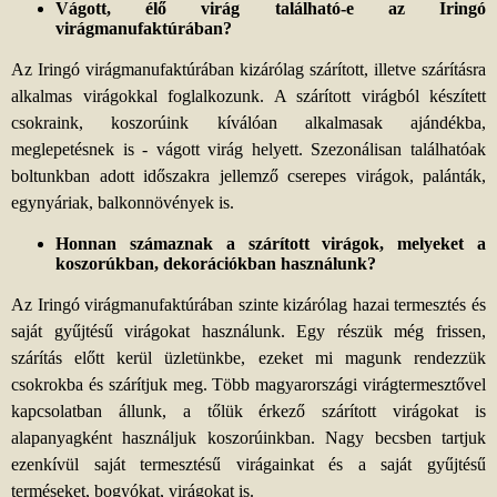
Vágott, élő virág található-e az Iringó
virágmanufaktúrában?
Az Iringó virágmanufaktúrában kizárólag szárított, illetve szárításra
alkalmas virágokkal foglalkozunk. A szárított virágból készített
csokraink, koszorúink kíválóan alkalmasak ajándékba,
meglepetésnek is - vágott virág helyett. Szezonálisan találhatóak
boltunkban adott időszakra jellemző cserepes virágok, palánták,
egynyáriak, balkonnövények is.
Honnan számaznak a szárított virágok, melyeket a
koszorúkban, dekorációkban használunk?
Az Iringó virágmanufaktúrában szinte kizárólag hazai termesztés és
saját gyűjtésű virágokat használunk. Egy részük még frissen,
szárítás előtt kerül üzletünkbe, ezeket mi magunk rendezzük
csokrokba és szárítjuk meg. Több magyarországi virágtermesztővel
kapcsolatban állunk, a tőlük érkező szárított virágokat is
alapanyagként használjuk koszorúinkban. Nagy becsben tartjuk
ezenkívül saját termesztésű virágainkat és a saját gyűjtésű
terméseket, bogyókat, virágokat is.