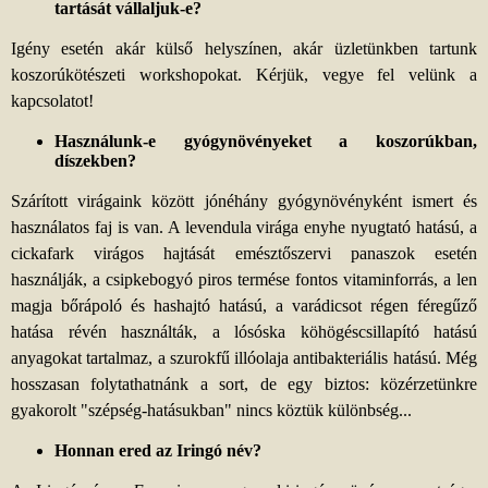
tartását vállaljuk-e?
Igény esetén akár külső helyszínen, akár üzletünkben tartunk
koszorúkötészeti workshopokat. Kérjük, vegye fel velünk a
kapcsolatot!
Használunk-e gyógynövényeket a koszorúkban,
díszekben?
Szárított virágaink között jónéhány gyógynövényként ismert és
használatos faj is van. A levendula virága enyhe nyugtató hatású, a
cickafark virágos hajtását emésztőszervi panaszok esetén
használják, a csipkebogyó piros termése fontos vitaminforrás, a len
magja bőrápoló és hashajtó hatású, a varádicsot régen féregűző
hatása révén használták, a lósóska köhögéscsillapító hatású
anyagokat tartalmaz, a szurokfű illóolaja antibakteriális hatású. Még
hosszasan folytathatnánk a sort, de egy biztos: közérzetünkre
gyakorolt "szépség-hatásukban" nincs köztük különbség...
Honnan ered az Iringó név?