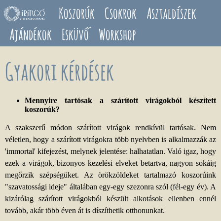
Ugrás a tartalomra
Koszorúk
Csokrok
Asztaldíszek
Ajándékok
Esküvő
Workshop
Gyakori kérdések
Mennyire tartósak a szárított virágokból készített
koszorúk?
A szakszerű módon szárított virágok rendkívül tartósak. Nem
véletlen, hogy a szárított virágokra több nyelvben is alkalmazzák az
'immortal' kifejezést, melynek jelentése: halhatatlan. Való igaz, hogy
ezek a virágok, bizonyos kezelési elveket betartva, nagyon sokáig
megőrzik szépségüket. Az örökzöldeket tartalmazó koszorúink
"szavatossági ideje" általában egy-egy szezonra szól (fél-egy év). A
kizárólag szárított virágokból készült alkotások ellenben ennél
tovább, akár több éven át is díszíthetik otthonunkat.