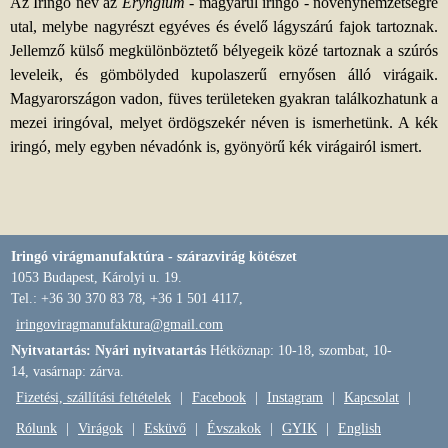
Az Iringó név az
Eryngium
- magyarul iringó - növénynemzetségre
utal, melybe nagyrészt egyéves és évelő lágyszárú fajok tartoznak.
Jellemző külső megkülönböztető bélyegeik közé tartoznak a szúrós
leveleik, és gömbölyded kupolaszerű ernyősen álló virágaik.
Magyarországon vadon, füves területeken gyakran találkozhatunk a
mezei iringóval, melyet ördögszekér néven is ismerhetünk. A kék
iringó, mely egyben névadónk is, gyönyörű kék virágairól ismert.
Iringó virágmanufaktúra - szárazvirág kötészet
1053 Budapest, Károlyi u. 19.
Tel.: +36 30 370 83 78, +36 1 501 4117,
iringoviragmanufaktura@gmail.com
Nyitvatartás: Nyári nyitvatartás
Hétköznap: 10-18, szombat, 10-
14, vasárnap: zárva.
Fizetési, szállítási feltételek
|
Facebook
|
Instagram
|
Kapcsolat
|
Rólunk
|
Virágok
|
Esküvő
|
Évszakok
|
GYIK
|
English