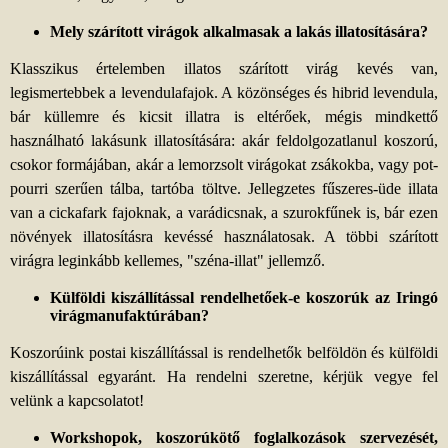
Mely szárított virágok alkalmasak a lakás illatosítására?
Klasszikus értelemben illatos szárított virág kevés van,
legismertebbek a levendulafajok. A közönséges és hibrid levendula,
bár küllemre és kicsit illatra is eltérőek, mégis mindkettő
használható lakásunk illatosítására: akár feldolgozatlanul koszorú,
csokor formájában, akár a lemorzsolt virágokat zsákokba, vagy pot-
pourri szerűen tálba, tartóba töltve. Jellegzetes fűszeres-üde illata
van a cickafark fajoknak, a varádicsnak, a szurokfűnek is, bár ezen
növények illatosításra kevéssé használatosak. A többi szárított
virágra leginkább kellemes, "széna-illat" jellemző.
Külföldi kiszállítással rendelhetőek-e koszorúk az Iringó
virágmanufaktúrában?
Koszorúink postai kiszállítással is rendelhetők belföldön és külföldi
kiszállítással egyaránt. Ha rendelni szeretne, kérjük vegye fel
velünk a kapcsolatot!
Workshopok, koszorúkötő foglalkozások szervezését,