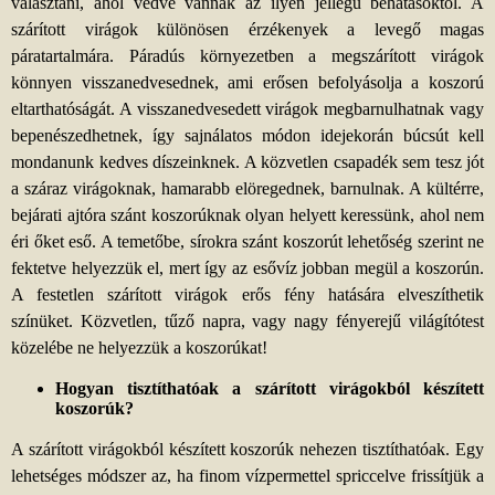
választani, ahol védve vannak az ilyen jellegű behatásoktól. A
szárított virágok különösen érzékenyek a levegő magas
páratartalmára. Páradús környezetben a megszárított virágok
könnyen visszanedvesednek, ami erősen befolyásolja a koszorú
eltarthatóságát. A visszanedvesedett virágok megbarnulhatnak vagy
bepenészedhetnek, így sajnálatos módon idejekorán búcsút kell
mondanunk kedves díszeinknek. A közvetlen csapadék sem tesz jót
a száraz virágoknak, hamarabb elöregednek, barnulnak. A kültérre,
bejárati ajtóra szánt koszorúknak olyan helyett keressünk, ahol nem
éri őket eső. A temetőbe, sírokra szánt koszorút lehetőség szerint ne
fektetve helyezzük el, mert így az esővíz jobban megül a koszorún.
A festetlen szárított virágok erős fény hatására elveszíthetik
színüket. Közvetlen, tűző napra, vagy nagy fényerejű világítótest
közelébe ne helyezzük a koszorúkat!
Hogyan tisztíthatóak a szárított virágokból készített
koszorúk?
A szárított virágokból készített koszorúk nehezen tisztíthatóak. Egy
lehetséges módszer az, ha finom vízpermettel spriccelve frissítjük a