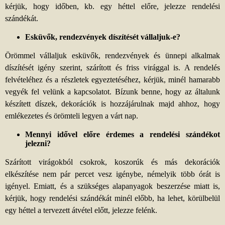
kérjük, hogy időben, kb. egy héttel előre, jelezze rendelési
szándékát.
Esküvők, rendezvények díszítését vállaljuk-e?
Örömmel vállaljuk esküvők, rendezvények és ünnepi alkalmak
díszítését igény szerint, szárított és friss virággal is. A rendelés
felvételéhez és a részletek egyeztetéséhez, kérjük, minél hamarabb
vegyék fel velünk a kapcsolatot. Bízunk benne, hogy az általunk
készített díszek, dekorációk is hozzájárulnak majd ahhoz, hogy
emlékezetes és örömteli legyen a várt nap.
Mennyi idővel előre érdemes a rendelési szándékot
jelezni?
Szárított virágokból csokrok, koszorúk és más dekorációk
elkészítése nem pár percet vesz igénybe, némelyik több órát is
igényel. Emiatt, és a szükséges alapanyagok beszerzése miatt is,
kérjük, hogy rendelési szándékát minél előbb, ha lehet, körülbelül
egy héttel a tervezett átvétel előtt, jelezze felénk.