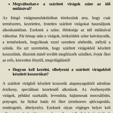
Megváltozhat-e a szárított virágok színe az idő
múlásával?
Az Iringó virágmanufaktúrában törekszünk arra, hogy csak
természetes, kezeletlen, festetlen szárított virágokat használjunk
alkotásainkban. Ezeknek a színe, élénksége az idő múlásával
változhat. Pár hónap után a virágok, örökzöldek színe halványodik,
a terméseknek, bogyóknak ezzel szemben sötétedik, mélyül a
színük. Ha azt szeretnénk, hogy szárított virágokból készített
koszorúink, díszeink minél tovább megőrizzék színűket, óvjuk őket
az erős, közvetlen fénytől, megvilágítástól!
Hogyan kell kezelni, elhelyezni a szárított virágokból
készített koszorúkat?
A szárított virágból készített koszorúk alapanyagukból adodóan
érzékeny, speciálisan kezelendő alkotások. Az érzékenyebb
virágok, például szarkaláb, levendula, hajlamosak morzsálódni,
potyogni, ha fizikai hatás éri őket (rendszeres ajtócsapodás,
rendezgetés, áthelyezés). Ezeknek olyan végleges helyet kell