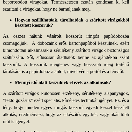
beporosodott virágokat. Természetesen ezután gondosan ki kell
szárítani a virágokat, hogy ne barnuljanak meg.
Hogyan szállíthatóak, tárolhatóak a szárított virágokból
készített koszorúk?
Az összes nálunk vásárolt koszorút iringós papírdobozba
csomagoljuk. A dobozaink erős kartonpapírból készülnek, ezért
kimondottan alkalmasak a sérülékeny szárított virágok biztonságos
szállítására. Sőt, stílusosan átadhatók benne az ajándékba szánt
koszorúk. A koszorúk ideiglenes vagy hosszabb ideig történő
tárolására is a papírdoboz ajánlott, mivel véd a portól és a fénytől.
Mennyi idő alatt készülnek el ezek az alkotások?
A szárított virágok különösen érzékeny, sérülékeny alapanyagok,
"feldolgozásuk" ezért speciális, kíméletes technikát igényel. Ez, és a
tény, hogy minden egyes iringós koszorú egyedi kézzel készített
alkotás, eredményezi, hogy az elkészítés egy-két, vagy akár több
órát is igényel.