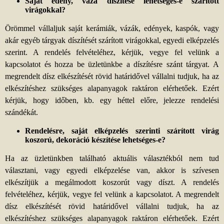
Saját edény, váza díszítése lehetséges-e szárított
virágokkal?
Örömmel vállaljuk saját kerámiák, vázák, edények, kaspók, vagy
akár egyéb tárgyak díszítését szárított virágokkal, egyedi elképzelés
szerint. A rendelés felvételéhez, kérjük, vegye fel velünk a
kapcsolatot és hozza be üzletünkbe a díszítésre szánt tárgyat. A
megrendelt dísz elkészítését rövid határidővel vállalni tudjuk, ha az
elkészítéshez szükséges alapanyagok raktáron elérhetőek. Ezért
kérjük, hogy időben, kb. egy héttel előre, jelezze rendelési
szándékát.
Rendelésre, saját elképzelés szerinti szárított virág
koszorú, dekoráció készítése lehetséges-e?
Ha az üzletünkben található aktuális választékból nem tud
választani, vagy egyedi elképzelése van, akkor is szívesen
elkészítjük a megálmodott koszorút vagy díszt. A rendelés
felvételéhez, kérjük, vegye fel velünk a kapcsolatot. A megrendelt
dísz elkészítését rövid határidővel vállalni tudjuk, ha az
elkészítéshez szükséges alapanyagok raktáron elérhetőek. Ezért