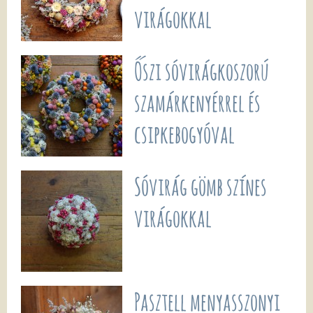
virágokkal
Őszi sóvirágkoszorú
szamárkenyérrel és
csipkebogyóval
Sóvirág gömb színes
virágokkal
Pasztell menyasszonyi