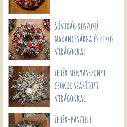
Sóvirág koszorú
narancssárga és piros
virágokkal
Fehér menyasszonyi
csokor szárított
virágokkal
Fehér-pasztell