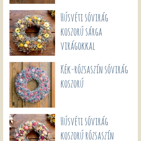
Húsvéti sóvirág
koszorú sárga
virágokkal
Kék-rózsaszín sóvirág
koszorú
Húsvéti sóvirág
koszorú rózsaszín