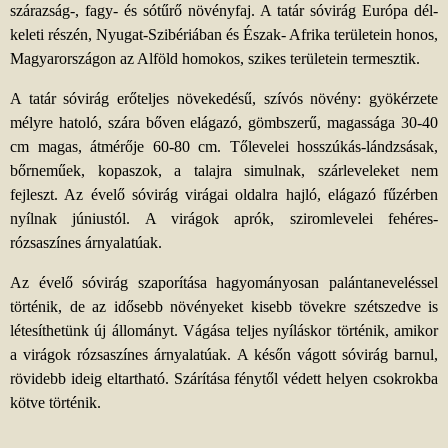
szárazság-, fagy- és sótűrő növényfaj. A tatár sóvirág Európa dél-
keleti részén, Nyugat-Szibériában és Észak- Afrika területein honos,
Magyarországon az Alföld homokos, szikes területein termesztik.
A tatár sóvirág erőteljes növekedésű, szívós növény: gyökérzete
mélyre hatoló, szára bőven elágazó, gömbszerű, magassága 30-40
cm magas, átmérője 60-80 cm. Tőlevelei hosszúkás-lándzsásak,
bőrneműek, kopaszok, a talajra simulnak, szárleveleket nem
fejleszt. Az évelő sóvirág virágai oldalra hajló, elágazó fűzérben
nyílnak júniustól. A virágok aprók, sziromlevelei fehéres-
rózsaszínes árnyalatúak.
Az évelő sóvirág szaporítása hagyományosan palántaneveléssel
történik, de az idősebb növényeket kisebb tövekre szétszedve is
létesíthetünk új állományt. Vágása teljes nyíláskor történik, amikor
a virágok rózsaszínes árnyalatúak. A későn vágott sóvirág barnul,
rövidebb ideig eltartható. Szárítása fénytől védett helyen csokrokba
kötve történik.