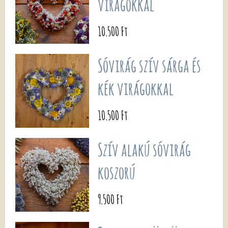
virágokkal
10.500 Ft
Sóvirág szív sárga és
kék virágokkal
10.500 Ft
Szív alakú sóvirág
koszorú
9.500 Ft