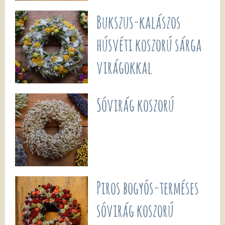
Bukszus-kalászos
húsvéti koszorú sárga
virágokkal
Sóvirág koszorú
Piros bogyós-terméses
sóvirág koszorú