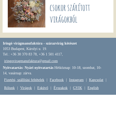
csokor szárított
virágokból
Iringó virágmanufaktúra - szárazvirág kötészet
1053 Budapest, Károlyi u. 19.
Tel.: +36 30 370 83 78, +36 1 501 4117,
iringoviragmanufaktura@gmail.com
Nyitvatartás: Nyári nyitvatartás
Hétköznap: 10-18, szombat, 10-
14, vasárnap: zárva.
Fizetési, szállítási feltételek
|
Facebook
|
Instagram
|
Kapcsolat
|
Rólunk
|
Virágok
|
Esküvő
|
Évszakok
|
GYIK
|
English