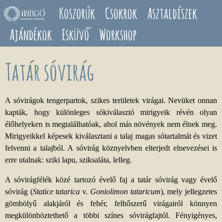
Ugrás a tartalomra
Koszorúk
Csokrok
Asztaldíszek
Ajándékok
Esküvő
Workshop
Tatár sóvirág
A sóvirágok tengerpartok, szikes területek virágai. Nevüket onnan
kapták, hogy különleges sókiválasztó mirigyeik révén olyan
élőhelyeken is megtalálhatóak, ahol más növények nem élnek meg.
Mirigyeikkel képesek kiválasztani a talaj magas sótartalmát és vizet
felvenni a talajból. A sóvirág köznyelvben elterjedt elnevezései is
erre utalnak: sziki lapu, sziksaláta, lelleg.
A sóvirágfélék közé tartozó évelő faj a tatár sóvirág vagy évelő
sóvirág (
Statice tatarica
v.
Goniolimon tataricum
), mely jellegzetes
gömbölyű alakjáról és fehér, felhőszerű virágairól könnyen
megkülönböztethető a többi színes sóvirágfajtól. Fényigényes,