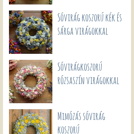
Sóvirág koszorú kék és
sárga virágokkal
Sóvirágkoszorú
rózsaszín virágokkal
Mimózás sóvirág
koszorú