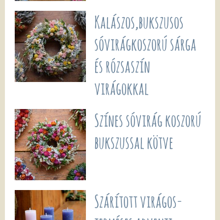
Kalászos,bukszusos
sóvirágkoszorú sárga
és rózsaszín
virágokkal
Színes sóvirág koszorú
bukszussal kötve
Szárított virágos-