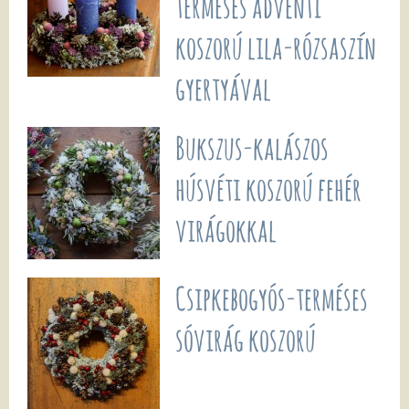
terméses adventi
koszorú lila-rózsaszín
gyertyával
Bukszus-kalászos
húsvéti koszorú fehér
virágokkal
Csipkebogyós-terméses
sóvirág koszorú