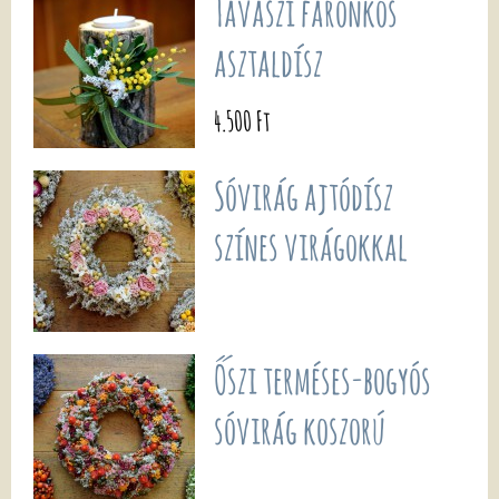
Tavaszi farönkös
asztaldísz
4.500 Ft
Sóvirág ajtódísz
színes virágokkal
Őszi terméses-bogyós
sóvirág koszorú