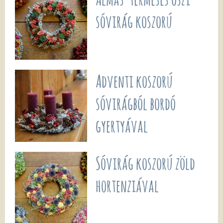
sóvirág koszorú
Adventi koszorú
sóvirágból bordó
gyertyával
Sóvirág koszorú zöld
hortenziával