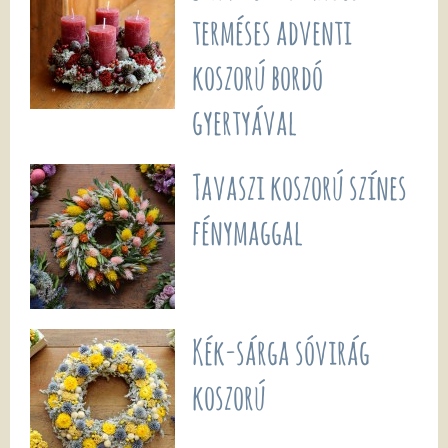
terméses adventi
koszorú bordó
gyertyával
Tavaszi koszorú színes
fénymaggal
Kék-sárga sóvirág
koszorú