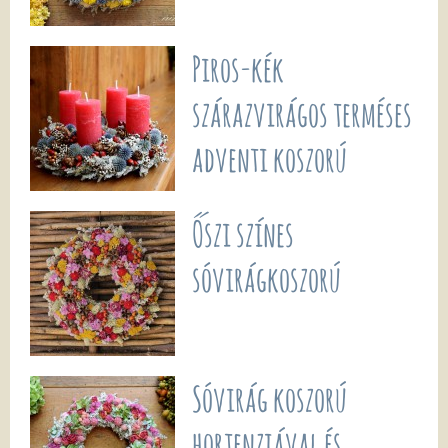
Piros-kék
szárazvirágos terméses
adventi koszorú
Őszi színes
sóvirágkoszorú
Sóvirág koszorú
hortenziával és