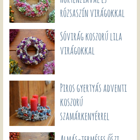
rózsaszín virágokkal
Sóvirág koszorú lila
virágokkal
Piros gyertyás adventi
koszorú
szamárkenyérrel
Almás-terméses őszi