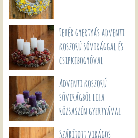
Fehér gyertyás adventi
koszorú sóvirággal és
csipkebogyóval
Adventi koszorú
sóvirágból lila-
rózsaszín gyertyával
Szárított virágos-