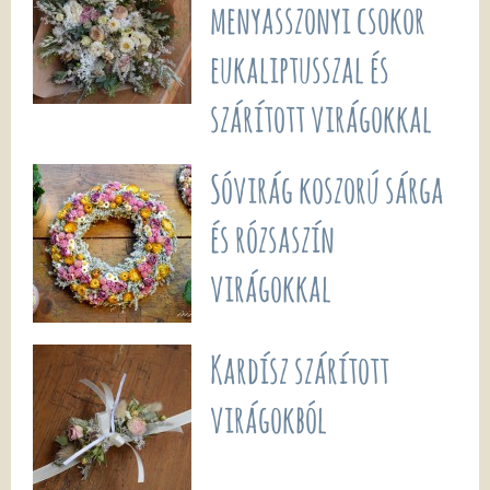
menyasszonyi csokor
eukaliptusszal és
szárított virágokkal
Sóvirág koszorú sárga
és rózsaszín
virágokkal
Kardísz szárított
virágokból