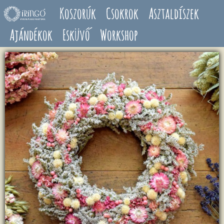
Ugrás a tartalomra
Koszorúk
Csokrok
Asztaldíszek
Ajándékok
Esküvő
Workshop