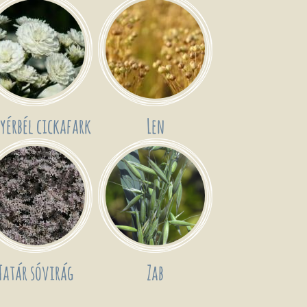
yérbél cickafark
Len
Tatár sóvirág
Zab