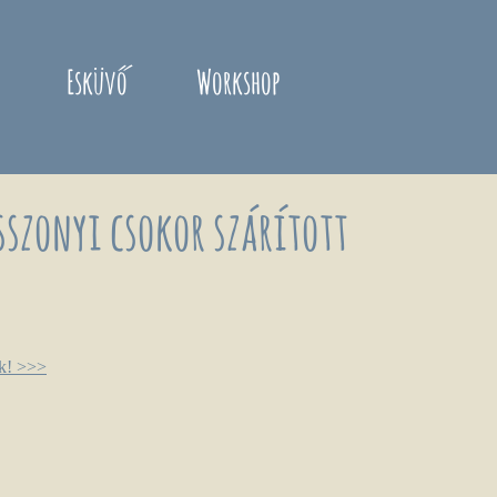
Esküvő
Workshop
sszonyi csokor szárított
nk! >>>