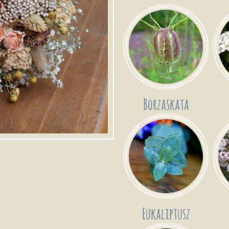
Borzaskata
Eukaliptusz