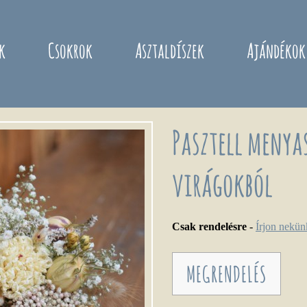
k
Csokrok
Asztaldíszek
Ajándékok
Pasztell menya
virágokból
Csak rendelésre
-
Írjon nekü
MEGRENDELÉS