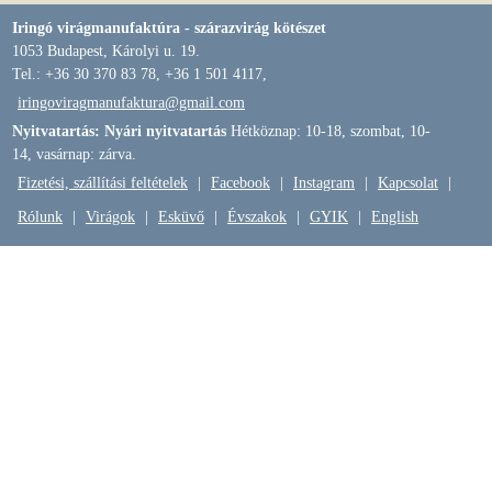
Iringó virágmanufaktúra - szárazvirág kötészet
1053 Budapest, Károlyi u. 19.
Tel.: +36 30 370 83 78, +36 1 501 4117,
iringoviragmanufaktura@gmail.com
Nyitvatartás: Nyári nyitvatartás
Hétköznap: 10-18, szombat, 10-
14, vasárnap: zárva.
Fizetési, szállítási feltételek
|
Facebook
|
Instagram
|
Kapcsolat
|
Rólunk
|
Virágok
|
Esküvő
|
Évszakok
|
GYIK
|
English