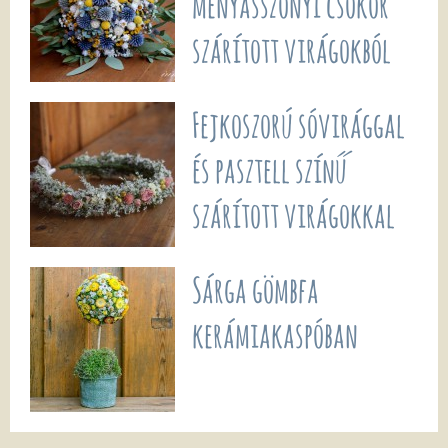
menyasszonyi csokor
szárított virágokból
Fejkoszorú sóvirággal
és pasztell színű
szárított virágokkal
Sárga gömbfa
kerámiakaspóban