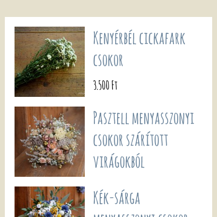
Kenyérbél cickafark
csokor
3.500 Ft
Pasztell menyasszonyi
csokor szárított
virágokból
Kék-sárga