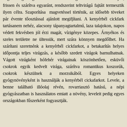
frissen és szárítva egyaránt, rendszerint teltvirágú fajtáit termesztik
ilyen célra. Szaporítása magvetéssel történik, az idősebb töveket
pár évente tőosztással ajánlott megifjítani. A kenyérbél cickfark
tartásanem nehéz, alacsony tápanyagtartalmú, laza talajokon, napos
védett fekvésben jól érzi magát, vízigénye közepes. Árnyékos és
szeles területre ne ültessük, mert szára könnyen megdőlhet. Ha
szárítani szeretnénk a kenyérbél cickfarkot, a betakarítás helyes
időpontja teljes virágzás, a később szedett virágok barnulhatnak.
Vágott virágként hófehér virágainak köszönhetően, esküvői
csokrok egyik kedvelt virága, szárítva romantikus koszorúk,
csokrok készülnek a morzsikából. Egyes helyeken
gyógynövényként is használják a kenyérbél cickafarkot. Levele, a
benne található illóolaj révén, rovarriasztó hatású, a népi
gyógyászatban is használatos emiatt a növény, leveleit pedig egyes
országokban fűszerként fogyasztják.