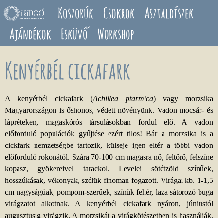
Ugrás a tartalomra
Koszorúk
Csokrok
Asztaldíszek
Ajándékok
Esküvő
Workshop
Kenyérbél cickafark
A kenyérbél cickafark (
Achillea ptarmica
) vagy morzsika
Magyarországon is őshonos, védett növényünk. Vadon mocsár- és
lápréteken, magaskórós társulásokban fordul elő. A vadon
előforduló populációk gyűjtése ezért tilos! Bár a morzsika is a
cickfark nemzetségbe tartozik, külseje igen eltér a többi vadon
előforduló rokonától. Szára 70-100 cm magasra nő, feltőrő, felszíne
kopasz, gyökereivel tarackol. Levelei sötétzöld színűek,
hosszúkásak, vékonyak, szélük finoman fogazott. Virágai kb. 1-1,5
cm nagyságúak, pompom-szerűek, színük fehér, laza sátorozó buga
virágzatot alkotnak. A kenyérbél cickafark nyáron, júniustól
augusztusig virágzik. A morzsikát a virágkötészetben is használják,