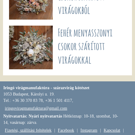
virágokból
Fehér menyasszonyi
csokor szárított
virágokkal
Iringó virágmanufaktúra - szárazvirág kötészet
1053 Budapest, Károlyi u. 19.
Tel.: +36 30 370 83 78, +36 1 501 4117,
iringoviragmanufaktura@gmail.com
Nyitvatartás: Nyári nyitvatartás
Hétköznap: 10-18, szombat, 10-
14, vasárnap: zárva.
Fizetési, szállítási feltételek
|
Facebook
|
Instagram
|
Kapcsolat
|