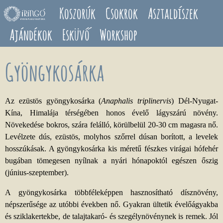
Ugrás a tartalomra
Koszorúk
Csokrok
Asztaldíszek
Ajándékok
Esküvő
Workshop
Gyöngykosárka
Az ezüstös gyöngykosárka (
Anaphalis triplinervis
) Dél-Nyugat-
Kína, Himalája térségében honos évelő lágyszárú növény.
Növekedése bokros, szára felálló, körülbelül 20-30 cm magasra nő.
Levélzete dús, ezüstös, molyhos szőrrel dúsan borított, a levelek
hosszúkásak. A gyöngykosárka kis méretű fészkes virágai hófehér
bugában tömegesen nyílnak a nyári hónapoktól egészen őszig
(június-szeptember).
A gyöngykosárka többféleképpen hasznosítható dísznövény,
népszerűsége az utóbbi években nő. Gyakran ültetik évelőágyakba
és sziklakertekbe, de talajtakaró- és szegélynövénynek is remek. Jól