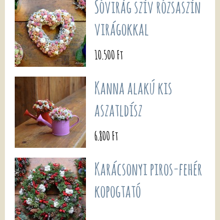
Sóvirág szív rózsaszín
virágokkal
10.500 Ft
Kanna alakú kis
aszatldísz
6.800 Ft
Karácsonyi piros-fehér
kopogtató