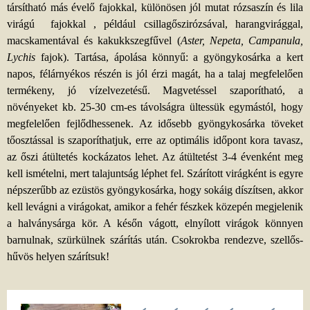
társítható más évelő fajokkal, különösen jól mutat rózsaszín és lila
virágú fajokkal , például csillagőszirózsával, harangvirággal,
macskamentával és kakukkszegfűvel (
Aster, Nepeta, Campanula,
Lychis
fajok). Tartása, ápolása könnyű: a gyöngykosárka a kert
napos, félárnyékos részén is jól érzi magát, ha a talaj megfelelően
termékeny, jó vízelvezetésű. Magvetéssel szaporítható, a
növényeket kb. 25-30 cm-es távolságra ültessük egymástól, hogy
megfelelően fejlődhessenek. Az idősebb gyöngykosárka töveket
tőosztással is szaporíthatjuk, erre az optimális időpont kora tavasz,
az őszi átültetés kockázatos lehet. Az átültetést 3-4 évenként meg
kell ismételni, mert talajuntság léphet fel. Szárított virágként is egyre
népszerűbb az ezüstös gyöngykosárka, hogy sokáig díszítsen, akkor
kell levágni a virágokat, amikor a fehér fészkek közepén megjelenik
a halványsárga kör. A későn vágott, elnyílott virágok könnyen
barnulnak, szürkülnek szárítás után. Csokrokba rendezve, szellős-
hűvös helyen szárítsuk!