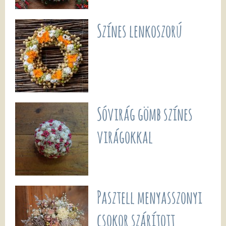
Színes lenkoszorú
Sóvirág gömb színes
virágokkal
Pasztell menyasszonyi
csokor szárított