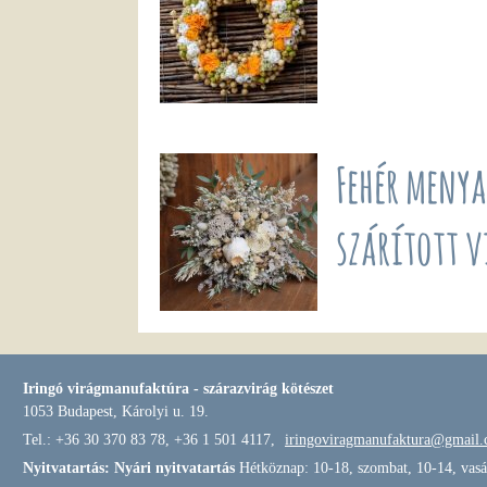
Fehér meny
szárított 
Iringó virágmanufaktúra - szárazvirág kötészet
1053 Budapest, Károlyi u. 19.
Tel.: +36 30 370 83 78, +36 1 501 4117,
iringoviragmanufaktura@gmail
Nyitvatartás: Nyári nyitvatartás
Hétköznap: 10-18, szombat, 10-14, vasá