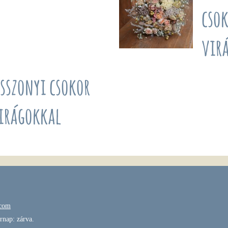
csok
vir
asszonyi csokor
virágokkal
.com
rnap: zárva.