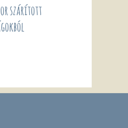
or szárított
ágokból