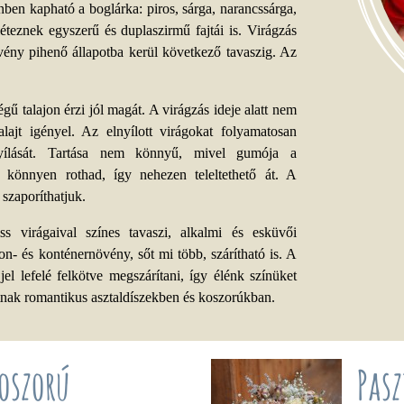
ben kapható a boglárka: piros, sárga, narancssárga,
léteznek egyszerű és duplaszirmű fajtái is. Virágzás
vény pihenő állapotba kerül következő tavaszig. Az
gű talajon érzi jól magát. A virágzás ideje alatt nem
lajt igényel. Az elnyílott virágokat folyamatosan
 nyílását. Tartása nem könnyű, mivel gumója a
, könnyen rothad, így nehezen teleltethető át. A
szaporíthatjuk.
ss virágaival színes tavaszi, alkalmi és esküvői
on- és konténernövény, sőt mi több, szárítható is. A
jjel lefelé felkötve megszárítani, így élénk színüket
tnak romantikus asztaldíszekben és koszorúkban.
koszorú
Pasz