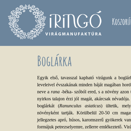
Ugrás a tartalomra
Koszorú
Boglárka
Egyik első, tavasszal kapható virágunk a boglá
leveleivel évszakának minden báját magában hordo
neve a
rana
-béka- szóból ered, s a növény azon t
nyirkos talajon érzi jól magát, akárcsak névadója
boglárkát (
Ranunculus asiaticus
) ültetik, mel
növényként tartják. Körülbelül 20-50 cm maga
jellegzetes apró, húsos, karomszerű gyökerek van
formájuk petrezselyemre, zellerre emlékeztető. Vi