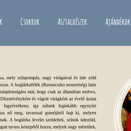
k
Csokrok
Asztaldíszek
Ajándékok
rka, mely színpompás, nagy virágaival és üde zöld
zza. A boglárkafélék (
Ranunculus
nemzetség) latin
ulajdonságára utal, hogy csak az állandóan nedves,
. Dísznövényként és vágott virágként az évelő ázsiai
y fagyérzékeny, így nálunk leginkább egynyári
sra nő meg, tavasszal gumójáról hajt ki, melyen
nak. A boglárka levelei szeldeltek, színük üdezöld,
rágait tavasz közepétől hozza, melyek nagy méretűek,