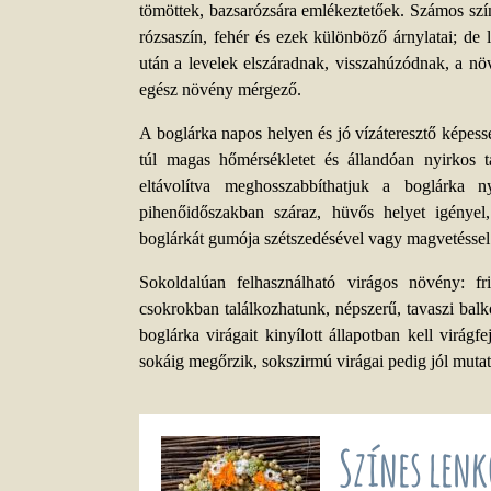
tömöttek, bazsarózsára emlékeztetőek. Számos szín
rózsaszín, fehér és ezek különböző árnylatai; de 
után a levelek elszáradnak, visszahúzódnak, a nö
egész növény mérgező.
A boglárka napos helyen és jó vízáteresztő képessé
túl magas hőmérsékletet és állandóan nyirkos ta
eltávolítva meghosszabbíthatjuk a boglárka
pihenőidőszakban száraz, hüvős helyet igényel
boglárkát gumója szétszedésével vagy magvetéssel 
Sokoldalúan felhasználható virágos növény: fri
csokrokban találkozhatunk, népszerű, tavaszi balk
boglárka virágait kinyílott állapotban kell virágfe
sokáig megőrzik, sokszirmú virágai pedig jól muta
Színes len