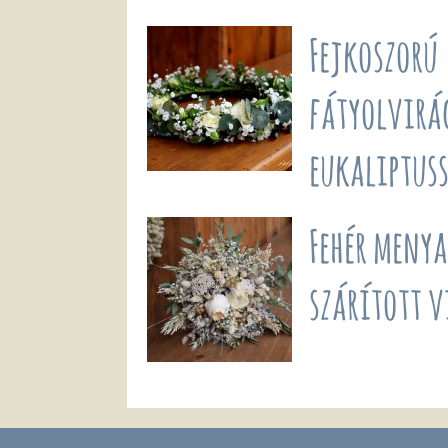
Fejkoszorú
fátyolvirá
eukaliptuss
Fehér meny
szárított 