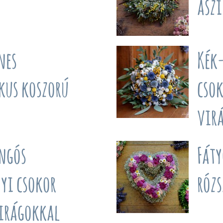
asz
nes
Kék
kus koszorú
csok
vir
ingós
Fáty
yi csokor
róz
virágokkal