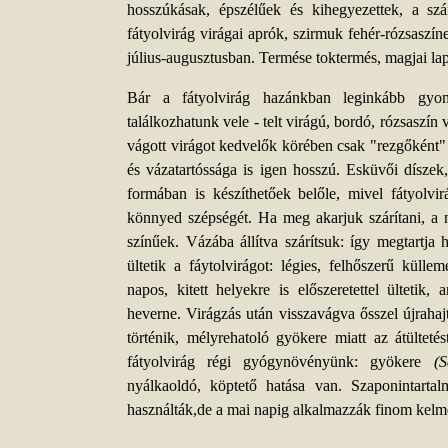
hosszúkásak, épszélűek és kihegyezettek, a sz
fátyolvirág virágai aprók, szirmuk fehér-rózsaszín
július-augusztusban. Termése toktermés, magjai la
Bár a fátyolvirág hazánkban leginkább gyom
találkozhatunk vele - telt virágú, bordó, rózsaszín 
vágott virágot kedvelők körében csak "rezgőként" i
és vázatartóssága is igen hosszú. Esküvői díszek
formában is készíthetőek belőle, mivel fátyolvir
könnyed szépségét. Ha meg akarjuk szárítani, a 
színűek. Vázába állítva szárítsuk: így megtartja 
ültetik a fáytolvirágot: légies, felhőszerű külle
napos, kitett helyekre is előszeretettel ülteti
heverne. Virágzás után visszavágva ősszel újrahajt
történik, mélyrehatoló gyökere miatt az átültetés
fátyolvirág régi gyógynövényünk: gyökere
(
nyálkaoldó, köptető hatása van. Szaponintart
használták,de a mai napig alkalmazzák finom kelmék