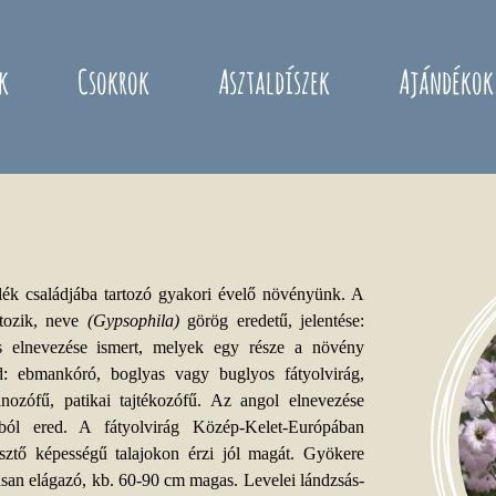
k
Csokrok
Asztaldíszek
Ajándékok
élék családjába tartozó gyakori évelő növényünk. A
tozik, neve
(Gypsophila)
görög eredetű, jelentése:
s elnevezése ismert, melyek egy része a növény
ed: ebmankóró, boglyas vagy buglyos fátyolvirág,
nozófű, patikai tajtékozófű. Az angol elnevezése
sából ered. A fátyolvirág Közép-Kelet-Európában
sztő képességű talajokon érzi jól magát. Gyökere
dúsan elágazó, kb. 60-90 cm magas. Levelei lándzsás-