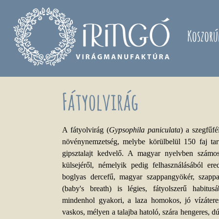
Ugrás a tartalomra
Koszorú
Fátyolvirág
A fátyolvirág (
Gypsophila paniculata
) a szegfűf
növénynemzetség, melybe körülbelül 150 faj tar
gipsztalajt kedvelő. A magyar nyelvben számo
külsejéről, némelyik pedig felhasználásából er
boglyas dercefű, magyar szappangyökér, szappa
(baby's breath) is légies, fátyolszerű habitu
mindenhol gyakori, a laza homokos, jó vízátere
vaskos, mélyen a talajba hatoló, szára hengeres, 