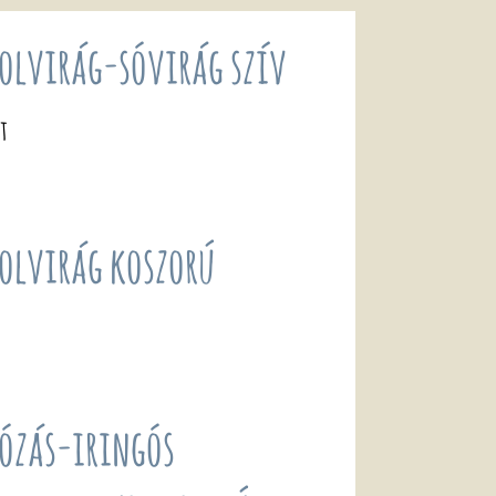
olvirág-sóvirág szív
Ft
olvirág koszorú
ózás-iringós