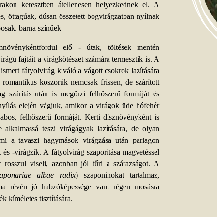
árakon keresztben átellenesen helyezkednek el. A
es, öttagúak, dúsan összetett bogvirágzatban nyílnak
posak, barna színűek.
növénykéntfordul elő - útak, töltések mentén
virágú fajtáit a virágkötészet számára termesztik is. A
smert fátyolvirág kiváló a vágott csokrok lazítására
, romantikus koszorúk nemcsak frissen, de szárított
ág szárítás után is megőrzi felhőszerű formáját és
nyílás elején vágjuk, amikor a virágok üde hófehér
habos, felhőszerű formáját. Kerti dísznövényként is
me alkalmassá teszi virágágyak lazítására, de olyan
k, ami a tavaszi hagymások virágzása után parlagon
 és -virágzik. A fátyolvirág szaporítása magvetéssel
t rosszul viseli, azonban jól tűri a szárazságot. A
Saponariae albae radix
) szaponinokat tartalmaz,
alma révén jó habzóképessége van: régen mosásra
 kíméletes tisztítására.