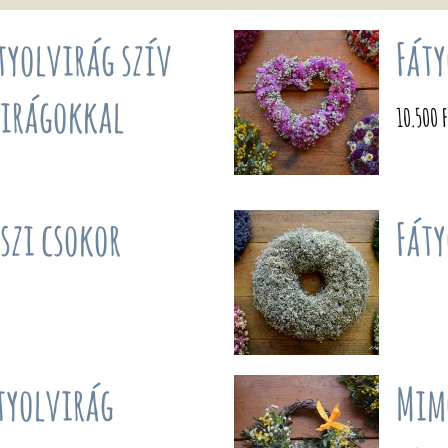
tyolvirág szív
Fáty
virágokkal
10.500 
szi csokor
Fáty
tyolvirág
Mim