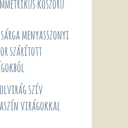
immetrikus koszorú
-sárga menyasszonyi
or szárított
ágokból
olvirág szív
saszín virágokkal