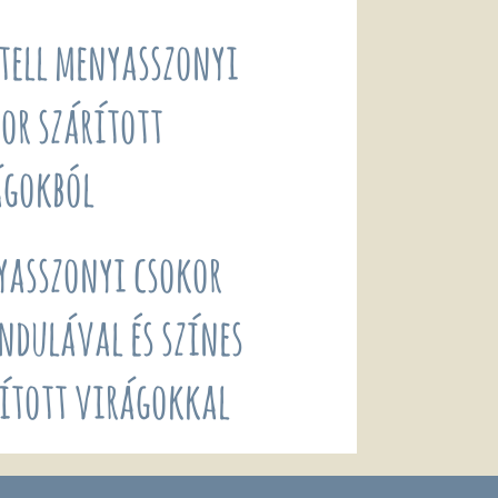
tell menyasszonyi
or szárított
ágokból
yasszonyi csokor
ndulával és színes
ított virágokkal