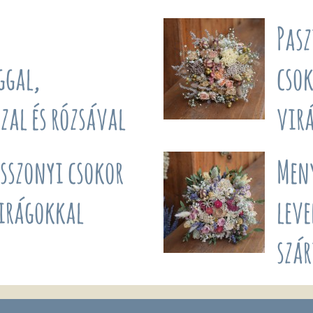
Pasz
ggal,
csok
zal és rózsával
vir
asszonyi csokor
Men
virágokkal
leve
szár