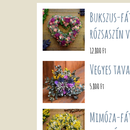
Bukszus-fá
rózsaszín 
12.800 Ft
Vegyes tava
5.800 Ft
Mimóza-fá