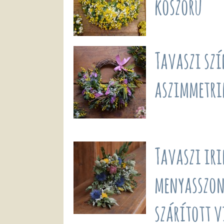
koszorú
Tavaszi szí
aszimmetri
Tavaszi ir
menyasszon
szárított 