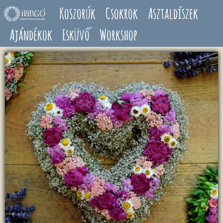
Ugrás a tartalomra
Koszorúk
Csokrok
Asztaldíszek
Ajándékok
Esküvő
Workshop