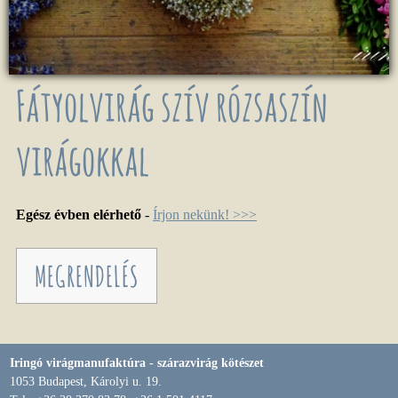
Fátyolvirág szív rózsaszín
virágokkal
Egész évben elérhető
-
Írjon nekünk! >>>
MEGRENDELÉS
Iringó virágmanufaktúra - szárazvirág kötészet
1053 Budapest, Károlyi u. 19.