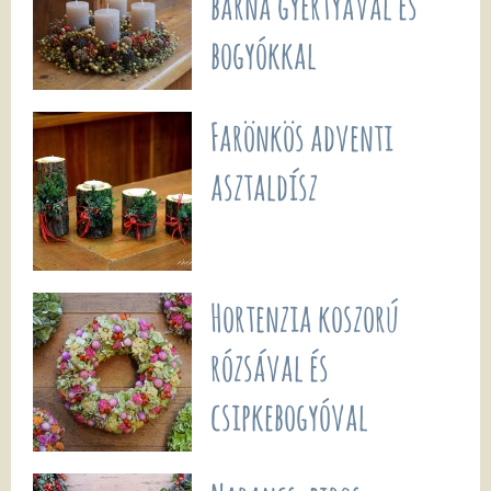
barna gyertyával és
bogyókkal
Farönkös adventi
asztaldísz
Hortenzia koszorú
rózsával és
csipkebogyóval