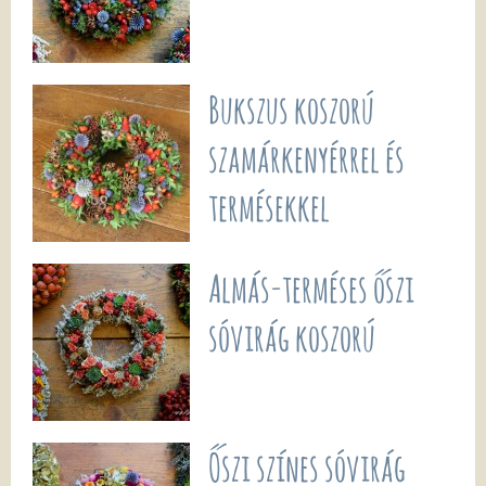
Bukszus koszorú
szamárkenyérrel és
termésekkel
Almás-terméses őszi
sóvirág koszorú
Őszi színes sóvirág