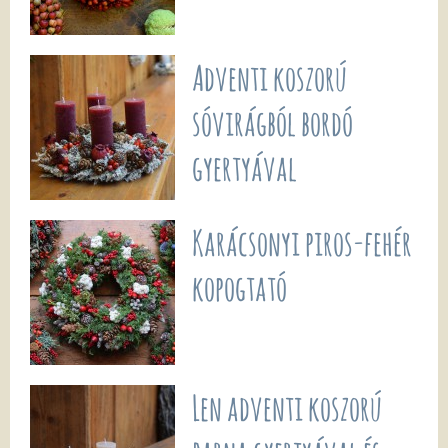
Adventi koszorú
sóvirágból bordó
gyertyával
Karácsonyi piros-fehér
kopogtató
Len adventi koszorú