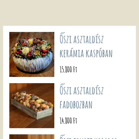
Őszi asztaldísz
kerámia kaspóban
15.800 Ft
Őszi asztaldísz
fadobozban
14.800 Ft