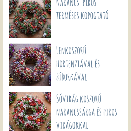
Narancs-piros
terméses kopogtató
Lenkoszorú
hortenziával és
bíborkával
Sóvirág koszorú
narancssárga és piros
virágokkal