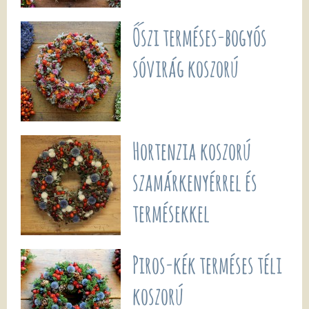
Őszi terméses-bogyós
sóvirág koszorú
Hortenzia koszorú
szamárkenyérrel és
termésekkel
Piros-kék terméses téli
koszorú