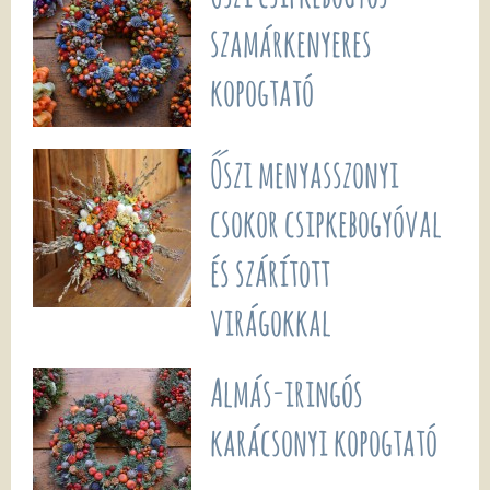
szamárkenyeres
kopogtató
Őszi menyasszonyi
csokor csipkebogyóval
és szárított
virágokkal
Almás-iringós
karácsonyi kopogtató