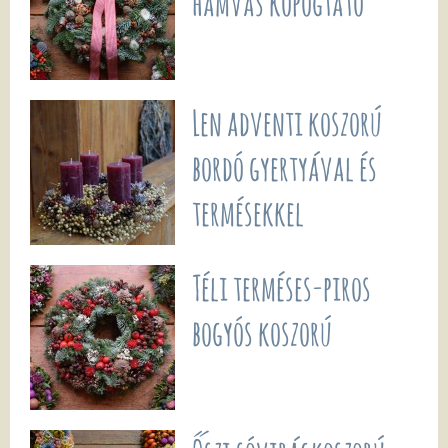
hamvas kopogtató
Len adventi koszorú
bordó gyertyával és
termésekkel
Téli terméses-piros
bogyós koszorú