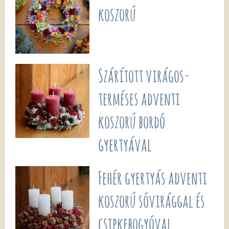
koszorú
Szárított virágos-
terméses adventi
koszorú bordó
gyertyával
Fehér gyertyás adventi
koszorú sóvirággal és
csipkebogyóval