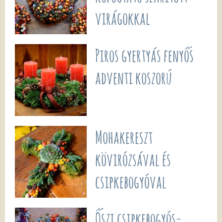
virágokkal
Piros gyertyás fenyős
adventi koszorú
Mohakereszt
kövirózsával és
csipkebogyóval
Őszi csipkebogyós-