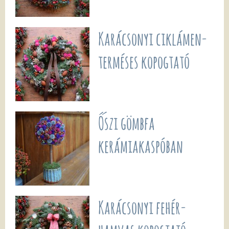
Karácsonyi ciklámen-
terméses kopogtató
Őszi gömbfa
kerámiakaspóban
Karácsonyi fehér-