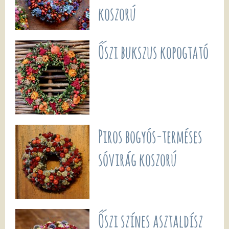
koszorú
Őszi bukszus kopogtató
Piros bogyós-terméses
sóvirág koszorú
Őszi színes asztaldísz