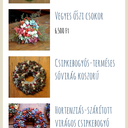
Vegyes őszi csokor
6.500 Ft
Csipkebogyós-terméses
sóvirág koszorú
Hortenziás-szárított
virágos csipkebogyó