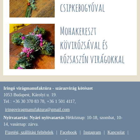
csipkebogyóval
Mohakereszt
kövirózsával és
rózsaszín virágokkal
Iringó virágmanufaktúra - szárazvirág kötészet
1053 Budapest, Károlyi u. 19.
Tel.: +36 30 370 83 78, +36 1 501 4117,
iringoviragmanufaktura@gmail.com
Nyitvatartás: Nyári nyitvatartás
Hétköznap: 10-18, szombat, 10-
14, vasárnap: zárva.
Fizetési, szállítási feltételek
|
Facebook
|
Instagram
|
Kapcsolat
|