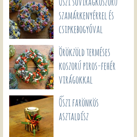
Őszi sóvirágkoszorú
szamárkenyérrel és
csipkebogyóval
Örökzöld terméses
koszorú piros-fehér
virágokkal
Őszi farönkös
asztaldísz