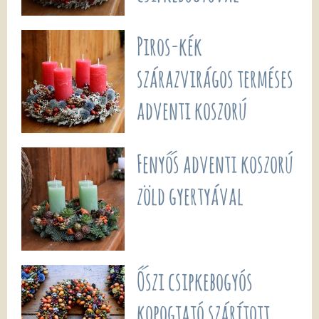
Piros-kék
szárazvirágos terméses
adventi koszorú
Fenyős adventi koszorú
zöld gyertyával
Őszi csipkebogyós
kopogtató szárított