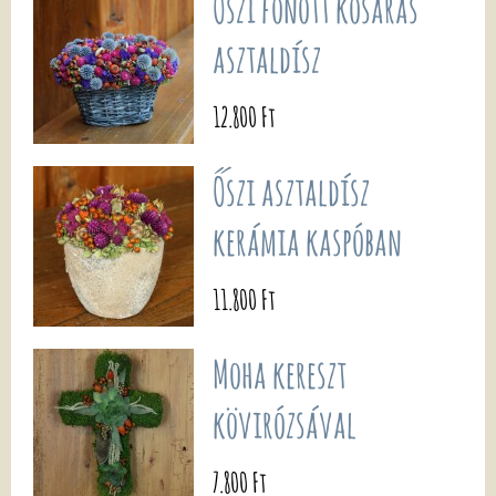
Őszi fonott kosaras
asztaldísz
12.800 Ft
Őszi asztaldísz
kerámia kaspóban
11.800 Ft
Moha kereszt
kövirózsával
7.800 Ft