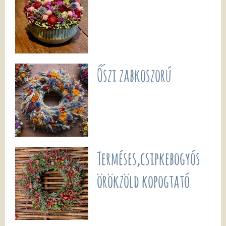
Őszi zabkoszorú
Terméses,csipkebogyós
örökzöld kopogtató