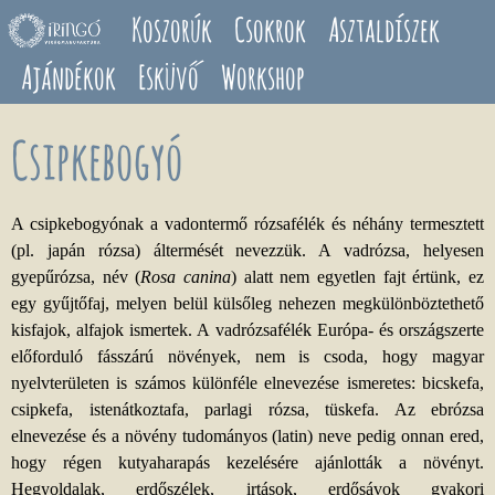
Ugrás a tartalomra
Koszorúk
Csokrok
Asztaldíszek
Ajándékok
Esküvő
Workshop
Csipkebogyó
A csipkebogyónak a vadontermő rózsafélék és néhány termesztett
(pl. japán rózsa) áltermését nevezzük. A vadrózsa, helyesen
gyepűrózsa, név (
Rosa canina
) alatt nem egyetlen fajt értünk, ez
egy gyűjtőfaj, melyen belül külsőleg nehezen megkülönböztethető
kisfajok, alfajok ismertek. A vadrózsafélék Európa- és országszerte
előforduló fásszárú növények, nem is csoda, hogy magyar
nyelvterületen is számos különféle elnevezése ismeretes: bicskefa,
csipkefa, istenátkoztafa, parlagi rózsa, tüskefa. Az ebrózsa
elnevezése és a növény tudományos (latin) neve pedig onnan ered,
hogy régen kutyaharapás kezelésére ajánlották a növényt.
Hegyoldalak, erdőszélek, irtások, erdősávok gyakori