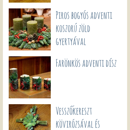
Piros bogyós adventi
koszorú zöld
gyertyával
Farönkös adventi dísz
Vesszőkereszt
kövirózsával és