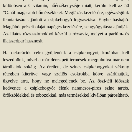
különösen a C vitamin, hőérzékenysége miatt, kerülni kell az 50
°C-nál magasabb hőmérsékletet. Megfázás kezelésére, egészségünk
fenntartására ajánlott a csipkebogyó fogyasztása. Enyhe hashajtó.
Magjából préselt olajat napégés kezelésére, sebgyógyításra ajánlják.
Az illatos rózsaszirmokból készül a rózsavíz, melyet a parfüm- és
illatszeripar hasznosít.
Ha dekorációs célra gyűjtenénk a csipkebogyót, korábban kell
leszednünk, mivel a már dércsípett termések megpuhulva már nem
tárolhatók sokáig. Az éretlen, de színes csipkebogyókat vékony
rétegben kiterítve, vagy szellős csokrokba kötve száríthatjuk,
ügyelve arra, hogy ne melegedjenek be. Az őszi-téli időszak
kedvence a csipkebogyó: élénk narancsos-piros színe tartós,
örökzöldekkel és tobozokkal, más termésekkel kíválóan párosítható.