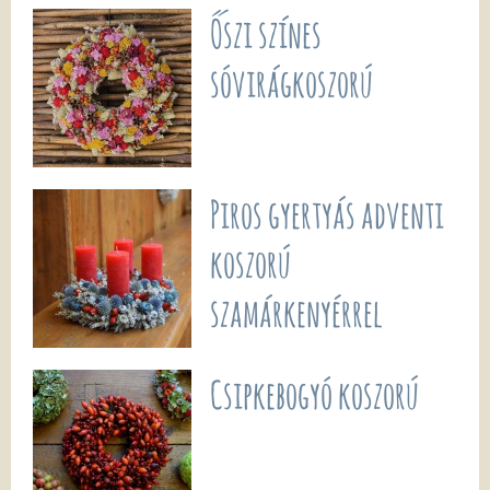
Őszi színes
sóvirágkoszorú
Piros gyertyás adventi
koszorú
szamárkenyérrel
Csipkebogyó koszorú