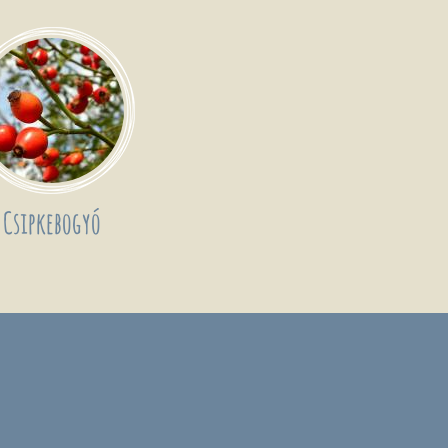
Csipkebogyó