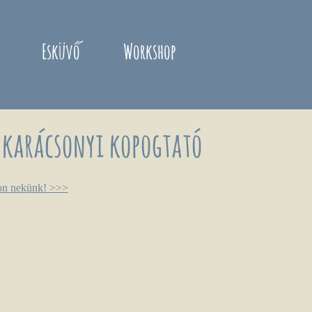
Esküvő
Workshop
 karácsonyi kopogtató
jon nekünk! >>>