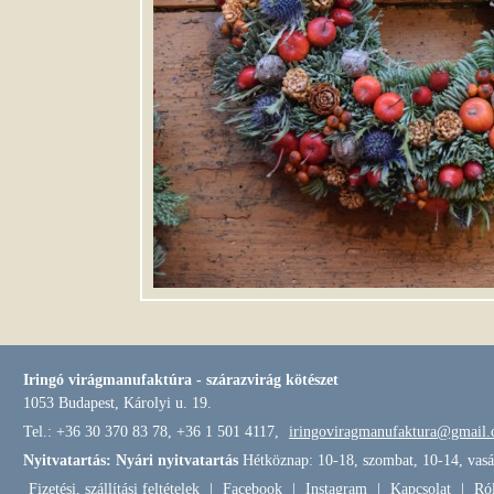
Iringó virágmanufaktúra - szárazvirág kötészet
1053 Budapest, Károlyi u. 19.
Tel.: +36 30 370 83 78, +36 1 501 4117,
iringoviragmanufaktura@gmail
Nyitvatartás: Nyári nyitvatartás
Hétköznap: 10-18, szombat, 10-14, vasá
Fizetési, szállítási feltételek
|
Facebook
|
Instagram
|
Kapcsolat
|
Ró