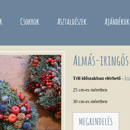
k
Csokrok
Asztaldíszek
Ajándékok
Almás-iringós
Téli időszakban elérhető
-
Ír
25 cm-es méretben
30 cm-es méretben
MEGRENDELÉS