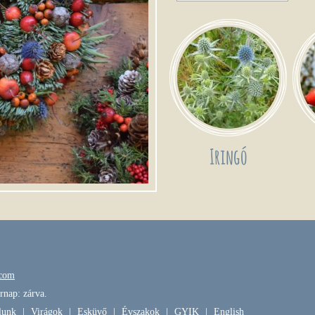
Iringó
.com
rnap: zárva.
lunk
|
Virágok
|
Esküvő
|
Évszakok
|
GYIK
|
English