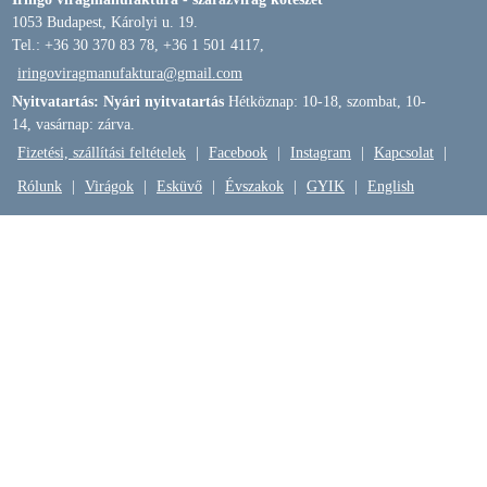
1053 Budapest, Károlyi u. 19.
Tel.: +36 30 370 83 78, +36 1 501 4117,
iringoviragmanufaktura@gmail.com
Nyitvatartás: Nyári nyitvatartás
Hétköznap: 10-18, szombat, 10-
14, vasárnap: zárva.
Fizetési, szállítási feltételek
|
Facebook
|
Instagram
|
Kapcsolat
|
Rólunk
|
Virágok
|
Esküvő
|
Évszakok
|
GYIK
|
English