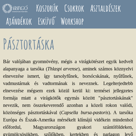
Ugrás a tartalomra
Koszorúk
Csokrok
Asztaldíszek
Ajándékok
Esküvő
Workshop
Pásztortáska
Bár valójában gyomnövény, mégis a virágkötészet egyik kedvelt
alapanyaga a tarsóka (
Thlaspi arvense
), aminek számos köznyelvi
elnevezése ismert, így tarsolyfűnek, borsócskának, nyűfűnek,
vadmustárnak és vadtormának is neveznek. Legelterjedtebb
elnevezése mégsem ezek közül kerül ki: termései jellegzetes
formája miatt a virágkötők egymás között "pásztortáskának"
nevezik, nem összekeverendő azonban a közeli rokon valódi,
közönséges pásztortáskával (
Capsella bursa-pastoris
). A tarsóka
Európa és Észak-Amerika mérsékelt klímájú vidékein mindenhol
előfordul, Magyarországon gyakori szántóföldeken,
gyümölcsösökben, szőlőkben, kertekben és parlagon levő