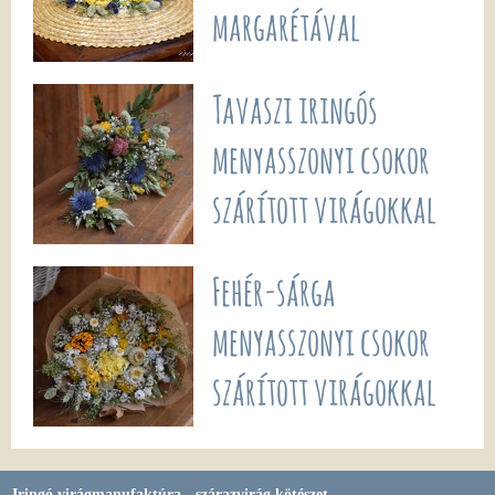
margarétával
Tavaszi iringós
menyasszonyi csokor
szárított virágokkal
Fehér-sárga
menyasszonyi csokor
szárított virágokkal
Iringó virágmanufaktúra - szárazvirág kötészet