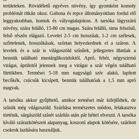
területeken. Rövidéletű egyéves növény, így gyomként komoly
problémát ritkán okoz. Gabona és repce állományokban fordul elő
leggyakrabban, homok és vályogtalajokon. A tarsóka lágyszárú
növény, szára felálló, 15-80 cm magas. Szára felálló, sima felszínű,
felső részén elágazó. Levelei 2-5 cm hosszúak, 1-2 cm szélesek,
szőrtelenek, hosszúkásak, szórtan helyezkednek el a száron. A
levelek és a szár is világoszöld színűek, jellegzetes illatúak a
bennük található mustárglikozidoktól. Apró, fehér, négyszirmú
virágai, áprilistól jelennek meg a virágai a szár végén található
fürtökben. Termései 5-18 mm nagyságú szív alakú, lapított
becőkék, csúcsúk kicsípett, bennük találhatóak a 1,5 mm apró
magvak.
A tarsóka akkor gyűjthető, amikor termései már kifejlődtek, de
színük még világoszöld. Szárítása természetes módon, felakasztva
történik, sárgászöld színét szárítás után pár héttel elveszti. A tarsóka
kíváló szárazkötészeti alapanyag, koszorú alapok kötésére, szárított
csokrok lazítására használjuk.