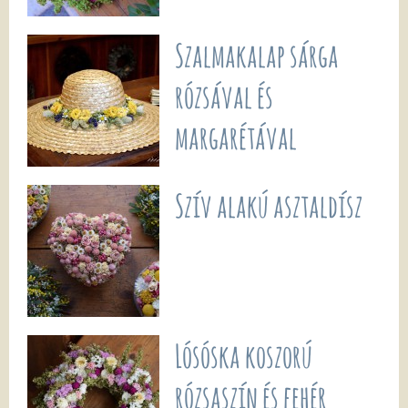
Szalmakalap sárga
rózsával és
margarétával
Szív alakú asztaldísz
Lósóska koszorú
rózsaszín és fehér