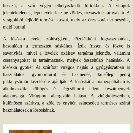
hosszú, a szár végén elhelyezkedő fürtökben. A virágok
jelentéktelenek, lepelleveleik színe zöldes, rózsaszínes árnyalatú. A
virágokból fejlődő termése kaszat, mely az érés során színesedik,
majd barnul.
A lósóska levelei zöldségként, főzelékként fogyaszthatóak,
hasonlóan a termesztett sóskához. Ízük frissen és főzve is
savanykás, mivel a levelek oxálsav tartalma jelentős, valamint
cseranyagokat is tartalmaznak, melyek összehúzó hatásúak. A
lósóska gyökér és szárított virágos hajtás a gyógyászatban is
használatos: gyomorhurut és hasmenés, külsőleg pedig
pikkelysömör kezelésére ajánlják. A lósóskát a homeopátiában is
alkalmazzák: köhögés és légcsőhurut elleni készítmények
alapanyaga. Virágpora allergizáló hatású. A virágkötészetben,
különösen szárítva, a zöld és enyhén színesedett terméses szárai
használatosak a lósóskának.