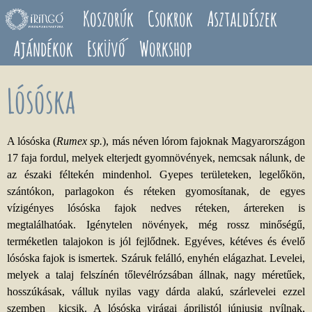
Ugrás a tartalomra
Koszorúk
Csokrok
Asztaldíszek
Ajándékok
Esküvő
Workshop
Lósóska
A lósóska (
Rumex sp.
), más néven lórom fajoknak Magyarországon
17 faja fordul, melyek elterjedt gyomnövények, nemcsak nálunk, de
az északi féltekén mindenhol. Gyepes területeken, legelőkön,
szántókon, parlagokon és réteken gyomosítanak, de egyes
vízigényes lósóska fajok nedves réteken, ártereken is
megtalálhatóak. Igénytelen növények, még rossz minőségű,
terméketlen talajokon is jól fejlődnek. Egyéves, kétéves és évelő
lósóska fajok is ismertek. Száruk felálló, enyhén elágazhat. Levelei,
melyek a talaj felszínén tőlevélrózsában állnak, nagy méretűek,
hosszúkásak, válluk nyilas vagy dárda alakú, szárlevelei ezzel
szemben kicsik. A lósóska virágai áprilistól júniusig nyílnak,