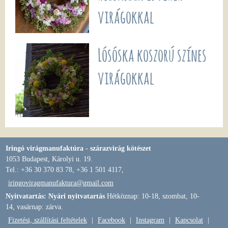
virágokkal
Lósóska koszorú színes
virágokkal
Iringó virágmanufaktúra - szárazvirág kötészet
1053 Budapest, Károlyi u. 19.
Tel.: +36 30 370 83 78, +36 1 501 4117,
iringoviragmanufaktura@gmail.com
Nyitvatartás: Nyári nyitvatartás
Hétköznap: 10-18, szombat, 10-
14, vasárnap: zárva.
Fizetési, szállítási feltételek
|
Facebook
|
Instagram
|
Kapcsolat
|