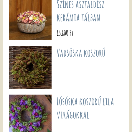
Színes asztaldísz
kerámia tálban
15.800 Ft
Vadsóska koszorú
Lósóska koszorú lila
virágokkal