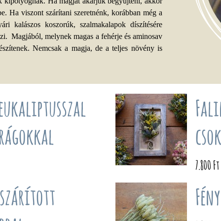
ok kipotyognak. Ha magját akarjuk begyűjteni, akkor
k be. Ha viszont szárítani szeretnénk, korábban még a
ári kalászos koszorúk, szalmakalapok díszítésére
őrzi. Magjából, melynek magas a fehérje és aminosav
készítenek. Nemcsak a magja, de a teljes növény is
eukaliptusszal
Fali
irágokkal
cso
7.800 Ft
 szárított
Fén