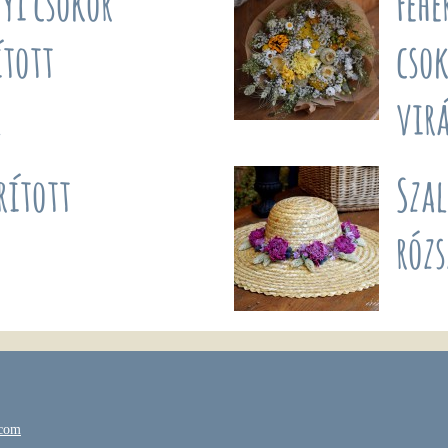
yi csokor
Fehé
ított
csok
l
vir
rított
Sza
rózs
.com