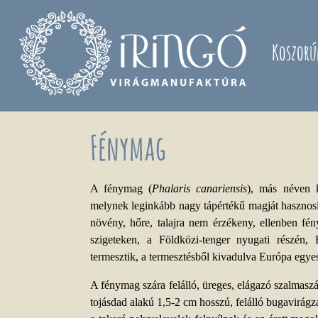
Ugrás a tartalomra
Koszorú
Fénymag
A fénymag (
Phalaris canariensis
), más néven k
melynek leginkább nagy tápértékű magját hasznosí
növény, hőre, talajra nem érzékeny, ellenben fé
szigeteken, a Földközi-tenger nyugati részén,
termesztik, a termesztésből kivadulva Európa egyes
A fénymag szára felálló, üreges, elágazó szalmas
tojásdad alakú 1,5-2 cm hosszú, felálló bugavirágza