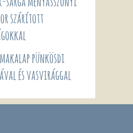
r-sárga menyasszonyi
or szárított
ágokkal
lmakalap pünkösdi
ával és vasvirággal