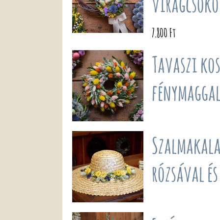
virágcsoko
7.800 Ft
Tavaszi kos
fénymagga
Szalmakala
rózsával é