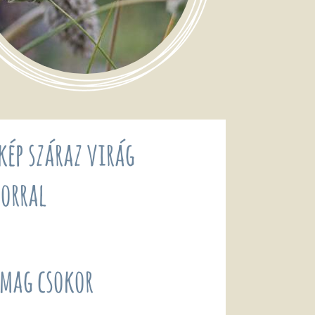
kép száraz virág
korral
ymag csokor