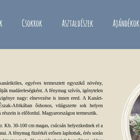
k
Csokrok
Asztaldíszek
Ajándékok
anáriköles, egyéves termesztett egyszikű növény,
tják madáreleségként. A fénymag szívós, igénytelen
nyigénye nagy: elnevezése is innen ered. A Kanári-
 Észak-Afrikában őshonos, világszerte sok helyen
 részein is előfordul. Magyarországon termesztik.
zár. Kb. 30-100 cm magas, csúcsán helyezkednek el a
tai. A fénymag füzérkéi erősen lapítottak, érés során