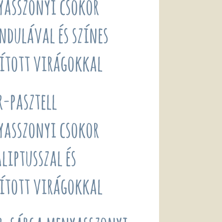
yasszonyi csokor
ndulával és színes
ított virágokkal
r-pasztell
yasszonyi csokor
liptusszal és
ított virágokkal