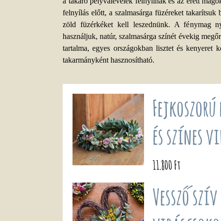
a takaró pelyvalevelek felnyílnak és az érett mag
felnyílás előtt, a szalmasárga füzéreket takarítsu
zöld füzérkéket kell leszednünk. A fénymag ny
használjuk, natúr, szalmasárga színét évekig meg
tartalma, egyes országokban lisztet és kenyeret 
takarmányként hasznosítható.
Fejkoszorú 
és színes v
11.800 Ft
Vessző szív