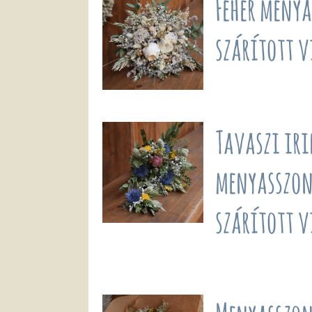
Fehér meny
szárított 
Tavaszi ir
menyasszon
szárított 