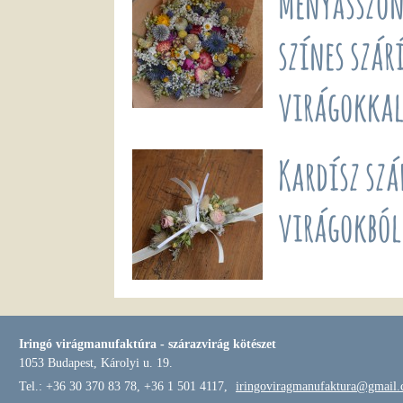
Menyasszon
színes szár
virágokka
Kardísz szá
virágokból
Iringó virágmanufaktúra - szárazvirág kötészet
1053 Budapest, Károlyi u. 19.
Tel.: +36 30 370 83 78, +36 1 501 4117,
iringoviragmanufaktura@gmail