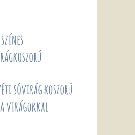
 színes
irágkoszorú
éti sóvirág koszorú
ga virágokkal