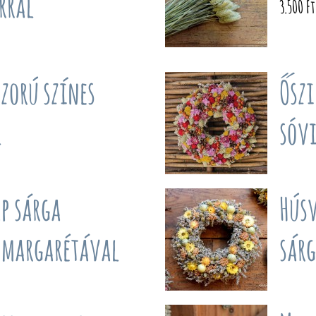
rral
3.500 Ft
zorú színes
Őszi
l
sóv
p sárga
Húsv
s margarétával
sár