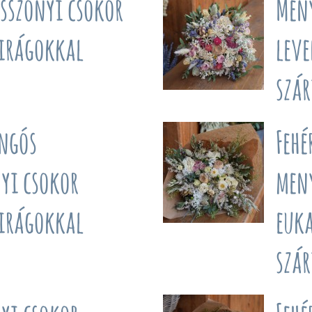
asszonyi csokor
Men
virágokkal
leve
szár
ingós
Fehé
yi csokor
men
virágokkal
euka
szár