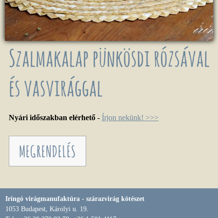
Szalmakalap pünkösdi rózsával
és vasvirággal
Nyári időszakban elérhető
-
Írjon nekünk! >>>
MEGRENDELÉS
Iringó virágmanufaktúra - szárazvirág kötészet
1053 Budapest, Károlyi u. 19.