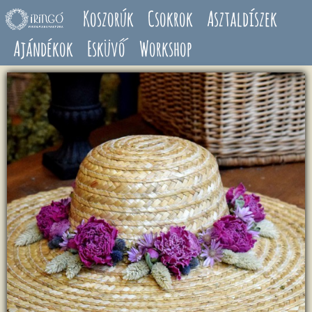
Ugrás a tartalomra
Koszorúk
Csokrok
Asztaldíszek
Ajándékok
Esküvő
Workshop