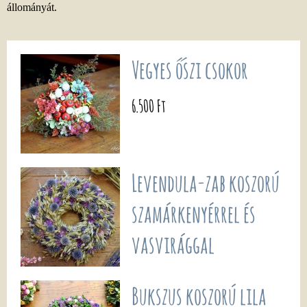
állományát.
Vegyes őszi csokor
6.500 Ft
Levendula-zab koszorú
szamárkenyérrel és
vasvirággal
Bukszus koszorú lila