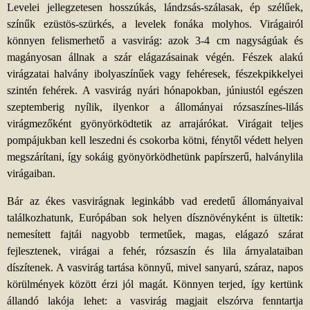
Levelei jellegzetesen hosszúkás, lándzsás-szálasak, ép szélűek,
színűk ezüstös-szürkés, a levelek fonáka molyhos. Virágairól
könnyen felismerhető a vasvirág: azok 3-4 cm nagyságúak és
magányosan állnak a szár elágazásainak végén. Fészek alakú
virágzatai halvány ibolyaszínűek vagy fehéresek, fészekpikkelyei
szintén fehérek. A vasvirág nyári hónapokban, júniustól egészen
szeptemberig nyílik, ilyenkor a állományai rózsaszínes-lilás
virágmezőként gyönyörködtetik az arrajárókat. Virágait teljes
pompájukban kell leszedni és csokorba kötni, fénytől védett helyen
megszárítani, így sokáig gyönyörködhetünk papírszerű, halványlila
virágaiban.
Bár az ékes vasvirágnak leginkább vad eredetű állományaival
találkozhatunk, Európában sok helyen dísznövényként is ültetik:
nemesített fajtái nagyobb termetűek, magas, elágazó szárat
fejlesztenek, virágai a fehér, rózsaszín és lila árnyalataiban
díszítenek. A vasvirág tartása könnyű, mivel sanyarú, száraz, napos
körülmények között érzi jól magát. Könnyen terjed, így kertünk
állandó lakója lehet: a vasvirág magjait elszórva fenntartja