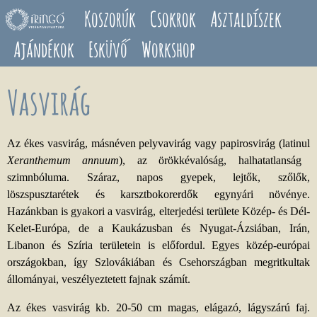
Ugrás a tartalomra
Koszorúk
Csokrok
Asztaldíszek
Ajándékok
Esküvő
Workshop
Vasvirág
Az ékes vasvirág, másnéven pelyvavirág vagy papirosvirág (latinul
Xeranthemum annuum
), az örökkévalóság, halhatatlanság
szimnbóluma. Száraz, napos gyepek, lejtők, szőlők,
löszspusztarétek és karsztbokorerdők egynyári növénye.
Hazánkban is gyakori a vasvirág, elterjedési területe Közép- és Dél-
Kelet-Európa, de a Kaukázusban és Nyugat-Ázsiában, Irán,
Libanon és Szíria területein is előfordul. Egyes közép-európai
országokban, így Szlovákiában és Csehországban megritkultak
állományai, veszélyeztetett fajnak számít.
Az ékes vasvirág kb. 20-50 cm magas, elágazó, lágyszárú faj.