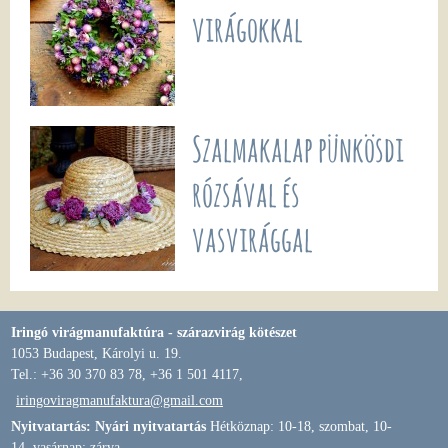
virágokkal
Szalmakalap pünkösdi
rózsával és
vasvirággal
Iringó virágmanufaktúra - szárazvirág kötészet
1053 Budapest, Károlyi u. 19.
Tel.: +36 30 370 83 78, +36 1 501 4117,
iringoviragmanufaktura@gmail.com
Nyitvatartás: Nyári nyitvatartás
Hétköznap: 10-18, szombat, 10-
14, vasárnap: zárva.