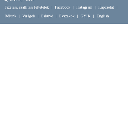
Fizetési, szállítási feltételek
|
Facebook
|
Instagram
|
Kapcsolat
|
Rólunk
|
Virágok
|
Esküvő
|
Évszakok
|
GYIK
|
English