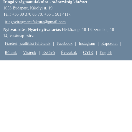
Iringó virágmanufaktúra - szárazvirág kötészet
1053 Budapest, Károlyi u. 19.
Tel.: +36 30 370 83 78, +36 1 501 4117,
iringoviragmanufaktura@gmail.com
Nyitvatartás: Nyári nyitvatartás
Hétköznap: 10-18, szombat, 10-
14, vasárnap: zárva.
Fizetési, szállítási feltételek
|
Facebook
|
Instagram
|
Kapcsolat
|
Rólunk
|
Virágok
|
Esküvő
|
Évszakok
|
GYIK
|
English