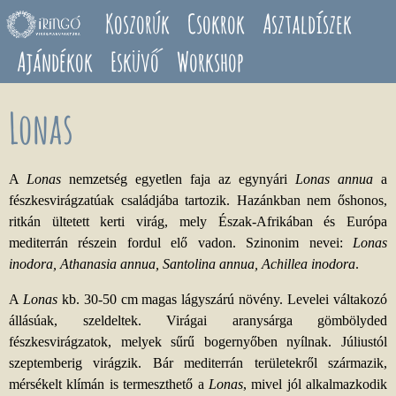
Ugrás a tartalomra
Koszorúk
Csokrok
Asztaldíszek
Ajándékok
Esküvő
Workshop
Lonas
A
Lonas
nemzetség egyetlen faja az egynyári
Lonas annua
a
fészkesvirágzatúak családjába tartozik. Hazánkban nem őshonos,
ritkán ültetett kerti virág, mely Észak-Afrikában és Európa
mediterrán részein fordul elő vadon. Szinonim nevei:
Lonas
inodora, Athanasia annua, Santolina annua, Achillea inodora
.
A
Lonas
kb. 30-50 cm magas lágyszárú növény. Levelei váltakozó
állásúak, szeldeltek. Virágai aranysárga gömbölyded
fészkesvirágzatok, melyek sűrű bogernyőben nyílnak. Júliustól
szeptemberig virágzik. Bár mediterrán területekről származik,
mérsékelt klímán is termeszthető a
Lonas
, mivel jól alkalmazkodik