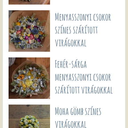
Menyasszonyi csokor
színes szárított
virágokkal
Fehér-sárga
menyasszonyi csokor
szárított virágokkal
Moha gömb színes
virágokkal