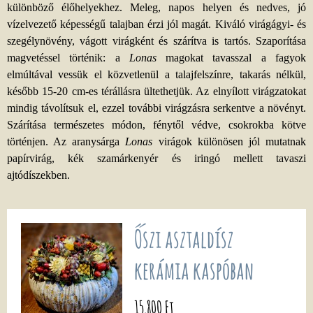
különböző élőhelyekhez. Meleg, napos helyen és nedves, jó
vízelvezető képességű talajban érzi jól magát. Kiváló virágágyi- és
szegélynövény, vágott virágként és szárítva is tartós. Szaporítása
magvetéssel történik: a
Lonas
magokat tavasszal a fagyok
elmúltával vessük el közvetlenül a talajfelszínre, takarás nélkül,
később 15-20 cm-es térállásra ültethetjük. Az elnyílott virágzatokat
mindig távolítsuk el, ezzel további virágzásra serkentve a növényt.
Szárítása természetes módon, fénytől védve, csokrokba kötve
történjen. Az aranysárga
Lonas
virágok különösen jól mutatnak
papírvirág, kék szamárkenyér és iringó mellett tavaszi
ajtódíszekben.
Őszi asztaldísz
kerámia kaspóban
15.800 Ft