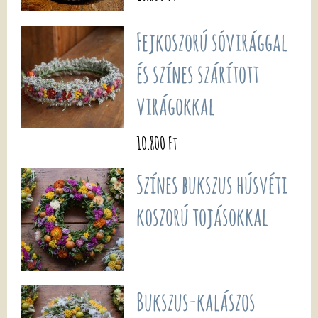
Fejkoszorú sóvirággal
és színes szárított
virágokkal
10.800 Ft
Színes bukszus húsvéti
koszorú tojásokkal
Bukszus-kalászos