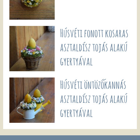
Húsvéti fonott kosaras
asztaldísz tojás alakú
gyertyával
Húsvéti öntözőkannás
asztaldísz tojás alakú
gyertyával