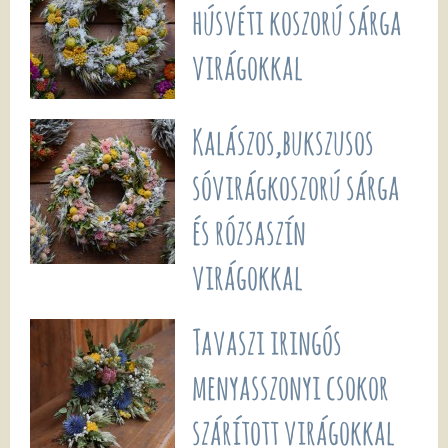
húsvéti koszorú sárga
virágokkal
Kalászos,bukszusos
sóvirágkoszorú sárga
és rózsaszín
virágokkal
Tavaszi iringós
menyasszonyi csokor
szárított virágokkal