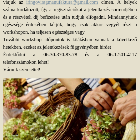
várjuk az
iringoviragmanufaktura@gmail.com
címen. A helyek
száma korlátozott, így a regisztrációkat a jelentkezés sorrendjében
és a részvételi díj befizetése után tudjuk elfogadni. Mindannyiunk
egészsége érdekében kérjük, hogy csak akkor vegyél részt a
workshopon, ha teljesen egészséges vagy.
További workshop időpontok is kilátásban vannak a következő
hetekben, ezeket az jelentkezések függvényében hirdet
Érdeklődni a 06-30-370-83-78 és a 06-1-501-4117
telefonszámokon lehet!
Várunk szeretettel!