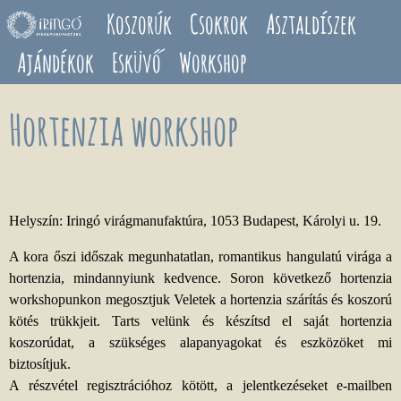
Ugrás a tartalomra
Koszorúk
Csokrok
Asztaldíszek
Ajándékok
Esküvő
Workshop
Hortenzia workshop
Helyszín: Iringó virágmanufaktúra, 1053 Budapest, Károlyi u. 19.
A kora őszi időszak megunhatatlan, romantikus hangulatú virága a
hortenzia, mindannyiunk kedvence. Soron következő hortenzia
workshopunkon megosztjuk Veletek a hortenzia szárítás és koszorú
kötés trükkjeit. Tarts velünk és készítsd el saját hortenzia
koszorúdat, a szükséges alapanyagokat és eszközöket mi
biztosítjuk.
A részvétel regisztrációhoz kötött, a jelentkezéseket e-mailben