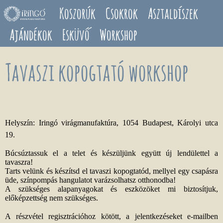
Ugrás a tartalomra
Koszorúk
Csokrok
Asztaldíszek
Ajándékok
Esküvő
Workshop
Tavaszi kopogtató workshop
Helyszín: Iringó virágmanufaktúra, 1054 Budapest, Károlyi utca
19.
Búcsúztassuk el a telet és készüljünk együtt új lendülettel a
tavaszra!
Tarts velünk és készítsd el tavaszi kopogtatód, mellyel egy csapásra
üde, színpompás hangulatot varázsolhatsz otthonodba!
A szükséges alapanyagokat és eszközöket mi biztosítjuk,
előképzettség nem szükséges.
A részvétel regisztrációhoz kötött, a jelentkezéseket e-mailben