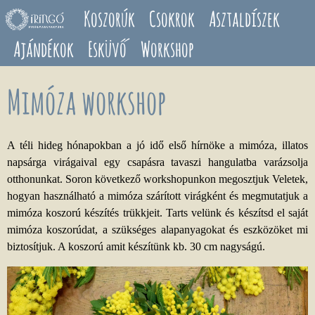
Ugrás a tartalomra
Koszorúk
Csokrok
Asztaldíszek
Ajándékok
Esküvő
Workshop
Mimóza workshop
A téli hideg hónapokban a jó idő első hírnöke a mimóza, illatos
napsárga virágaival egy csapásra tavaszi hangulatba varázsolja
otthonunkat. Soron következő workshopunkon megosztjuk Veletek,
hogyan használható a mimóza szárított virágként és megmutatjuk a
mimóza koszorú készítés trükkjeit. Tarts velünk és készítsd el saját
mimóza koszorúdat, a szükséges alapanyagokat és eszközöket mi
biztosítjuk. A koszorú amit készítünk kb. 30 cm nagyságú.