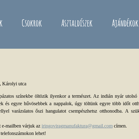
k
Csokrok
Asztaldíszek
Ajándékok
p
 Károlyi utca
zatos színekbe öltözik ilyenkor a természet. Az indián nyár utolsó v
ek és egyre hűvösebbek a nappalok, úgy töltünk egyre több időt ott
ellyel varázslatos őszi hangulatot csempészhetsz otthonodba. A szü
et e-mailben várjuk az
iringoviragmanufaktura@gmail.com
címen.
 telefonszámokon lehet!