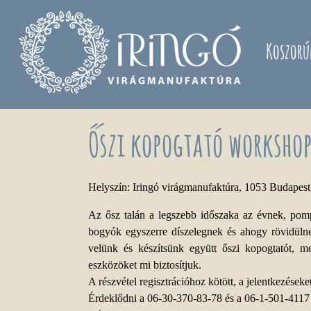
Ugrás a tartalomra
Koszorú
Őszi kopogtató worksho
Helyszín: Iringó virágmanufaktúra, 1053 Budapest,
Az ősz talán a legszebb időszaka az évnek, pompá
bogyók egyszerre díszelegnek és ahogy rövidüln
velünk és készítsünk együtt őszi kopogtatót, m
eszközöket mi biztosítjuk.
A részvétel regisztrációhoz kötött, a jelentkezések
Érdeklődni a 06-30-370-83-78 és a 06-1-501-4117