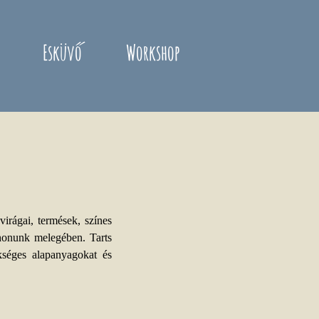
Esküvő
Workshop
irágai, termések, színes
honunk melegében. Tarts
kséges alapanyagokat és