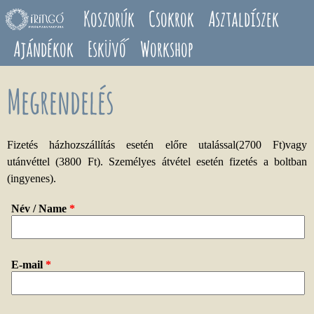
Ugrás a tartalomra
Koszorúk
Csokrok
Asztaldíszek
Ajándékok
Esküvő
Workshop
Megrendelés
Fizetés házhozszállítás esetén előre utalással(2700 Ft)vagy
utánvéttel (3800 Ft). Személyes átvétel esetén fizetés a boltban
(ingyenes).
Név / Name
*
E-mail
*