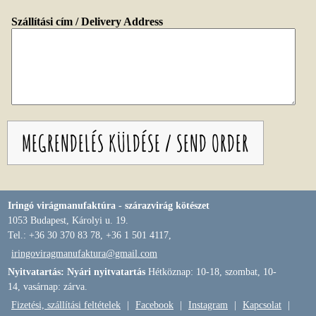
Szállítási cím / Delivery Address
Iringó virágmanufaktúra - szárazvirág kötészet
1053 Budapest, Károlyi u. 19.
Tel.: +36 30 370 83 78, +36 1 501 4117,
iringoviragmanufaktura@gmail.com
Nyitvatartás: Nyári nyitvatartás
Hétköznap: 10-18, szombat, 10-
14, vasárnap: zárva.
Fizetési, szállítási feltételek
|
Facebook
|
Instagram
|
Kapcsolat
|