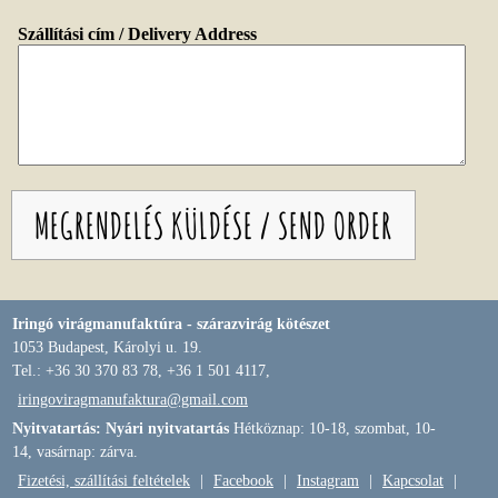
Szállítási cím / Delivery Address
Iringó virágmanufaktúra - szárazvirág kötészet
1053 Budapest, Károlyi u. 19.
Tel.: +36 30 370 83 78, +36 1 501 4117,
iringoviragmanufaktura@gmail.com
Nyitvatartás: Nyári nyitvatartás
Hétköznap: 10-18, szombat, 10-
14, vasárnap: zárva.
Fizetési, szállítási feltételek
|
Facebook
|
Instagram
|
Kapcsolat
|