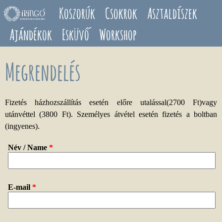
Ugrás a tartalomra
Koszorúk
Csokrok
Asztaldíszek
Ajándékok
Esküvő
Workshop
Megrendelés
Fizetés házhozszállítás esetén előre utalással(2700 Ft)vagy
utánvéttel (3800 Ft). Személyes átvétel esetén fizetés a boltban
(ingyenes).
Név / Name
*
E-mail
*