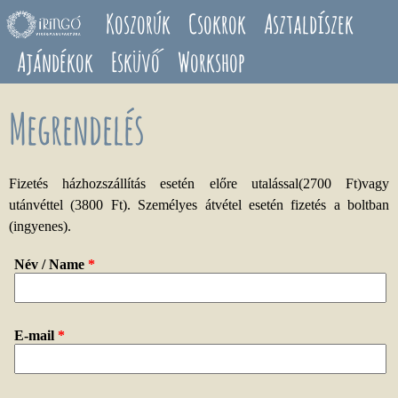
Ugrás a tartalomra
Koszorúk
Csokrok
Asztaldíszek
Ajándékok
Esküvő
Workshop
Megrendelés
Fizetés házhozszállítás esetén előre utalással(2700 Ft)vagy
utánvéttel (3800 Ft). Személyes átvétel esetén fizetés a boltban
(ingyenes).
Név / Name
*
E-mail
*