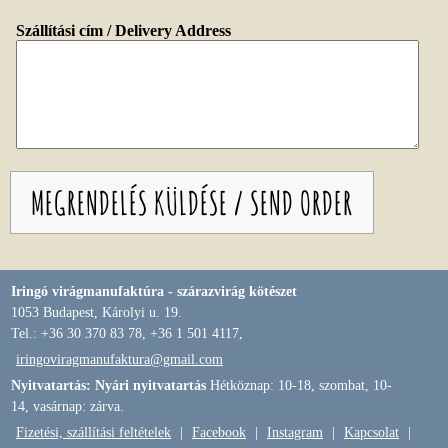
Szállítási cím / Delivery Address
Iringó virágmanufaktúra - szárazvirág kötészet
1053 Budapest, Károlyi u. 19.
Tel.: +36 30 370 83 78, +36 1 501 4117,
iringoviragmanufaktura@gmail.com
Nyitvatartás: Nyári nyitvatartás
Hétköznap: 10-18, szombat, 10-
14, vasárnap: zárva.
Fizetési, szállítási feltételek
|
Facebook
|
Instagram
|
Kapcsolat
|