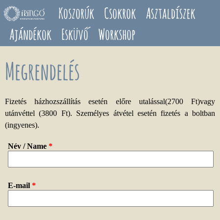
Ugrás a tartalomra
Koszorúk
Csokrok
Asztaldíszek
Ajándékok
Esküvő
Workshop
Megrendelés
Fizetés házhozszállítás esetén előre utalással(2700 Ft)vagy
utánvéttel (3800 Ft). Személyes átvétel esetén fizetés a boltban
(ingyenes).
Név / Name
*
E-mail
*