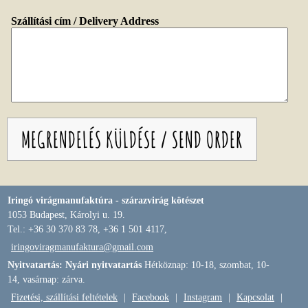
Szállítási cím / Delivery Address
Iringó virágmanufaktúra - szárazvirág kötészet
1053 Budapest, Károlyi u. 19.
Tel.: +36 30 370 83 78, +36 1 501 4117,
iringoviragmanufaktura@gmail.com
Nyitvatartás: Nyári nyitvatartás
Hétköznap: 10-18, szombat, 10-
14, vasárnap: zárva.
Fizetési, szállítási feltételek
|
Facebook
|
Instagram
|
Kapcsolat
|