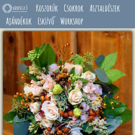
Ugrás a tartalomra
Koszorúk
Csokrok
Asztaldíszek
Ajándékok
Esküvő
Workshop