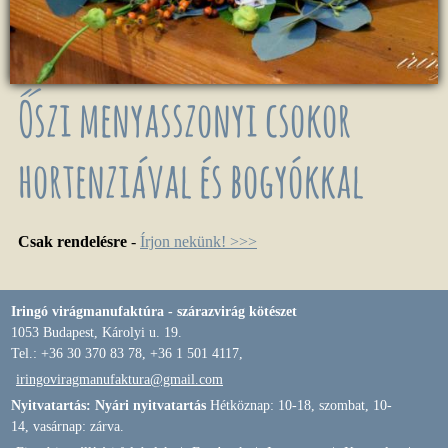
Őszi menyasszonyi csokor
hortenziával és bogyókkal
Csak rendelésre
-
Írjon nekünk! >>>
Iringó virágmanufaktúra - szárazvirág kötészet
1053 Budapest, Károlyi u. 19.
Tel.: +36 30 370 83 78, +36 1 501 4117,
iringoviragmanufaktura@gmail.com
Nyitvatartás: Nyári nyitvatartás
Hétköznap: 10-18, szombat, 10-
14, vasárnap: zárva.