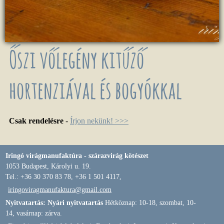
Őszi vőlegény kitűző
hortenziával és bogyókkal
Csak rendelésre
-
Írjon nekünk! >>>
Iringó virágmanufaktúra - szárazvirág kötészet
1053 Budapest, Károlyi u. 19.
Tel.: +36 30 370 83 78, +36 1 501 4117,
iringoviragmanufaktura@gmail.com
Nyitvatartás: Nyári nyitvatartás
Hétköznap: 10-18, szombat, 10-
14, vasárnap: zárva.