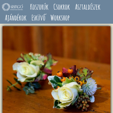
Ugrás a tartalomra
Koszorúk
Csokrok
Asztaldíszek
Ajándékok
Esküvő
Workshop