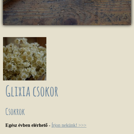
Glixia csokor
Csokrok
Egész évben elérhető
-
Írjon nekünk! >>>