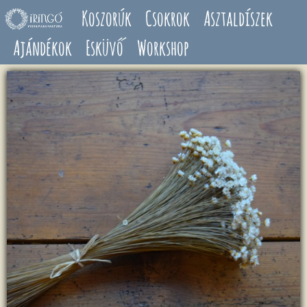
Ugrás a tartalomra
Koszorúk
Csokrok
Asztaldíszek
Ajándékok
Esküvő
Workshop