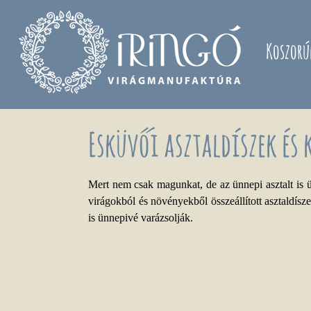
Ugrás a tartalomra
Koszorú
Esküvői asztaldíszek és 
Mert nem csak magunkat, de az ünnepi asztalt is ü
virágokból és növényekből összeállított asztaldísze
is ünnepivé varázsolják.