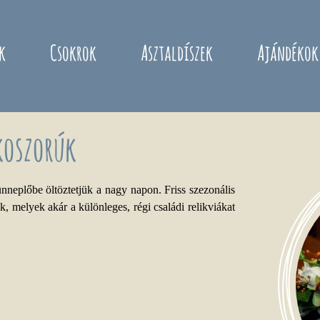
k
Csokrok
Asztaldíszek
Ajándékok
koszorúk
nneplőbe öltöztetjük a nagy napon. Friss szezonális
k, melyek akár a különleges, régi családi relikviákat