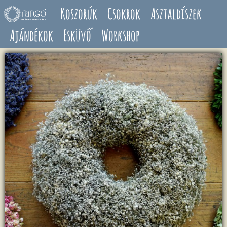
Ugrás a tartalomra
Koszorúk
Csokrok
Asztaldíszek
Ajándékok
Esküvő
Workshop