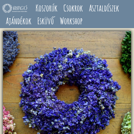
Ugrás a tartalomra
Koszorúk
Csokrok
Asztaldíszek
Ajándékok
Esküvő
Workshop