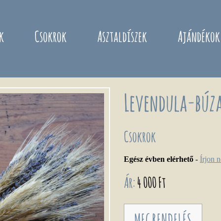
k
Csokrok
Asztaldíszek
Ajándékok
Levendula-búza
Csokrok
Egész évben elérhető
-
Írjon 
Ár:
4 000 Ft
MEGRENDELÉS