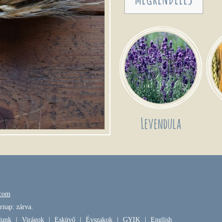
Levendula
.com
rnap: zárva.
lunk
|
Virágok
|
Esküvő
|
Évszakok
|
GYIK
|
English