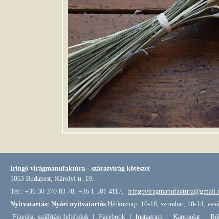
Iringó virágmanufaktúra - szárazvirág kötészet
1053 Budapest, Károlyi u. 19.
Tel.: +36 30 370 83 78, +36 1 501 4117,
iringoviragmanufaktura@gmail
Nyitvatartás: Nyári nyitvatartás
Hétköznap: 10-18, szombat, 10-14, vasá
Fizetési, szállítási feltételek
|
Facebook
|
Instagram
|
Kapcsolat
|
Ró