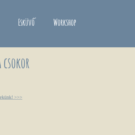
Esküvő
Workshop
 csokor
nekünk! >>>