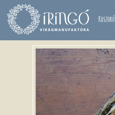
Ugrás a tartalomra
Koszorú