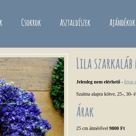
k
Csokrok
Asztaldíszek
Ajándékok
Lila szarkaláb
Jelenleg nem elérhető
-
Írjon
Szalma alapra kötve, 25-, 30- 
Árak
25 cm átmérővel
9800 Ft