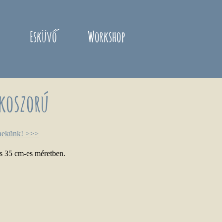
Esküvő
Workshop
 koszorú
 nekünk! >>>
és 35 cm-es méretben.