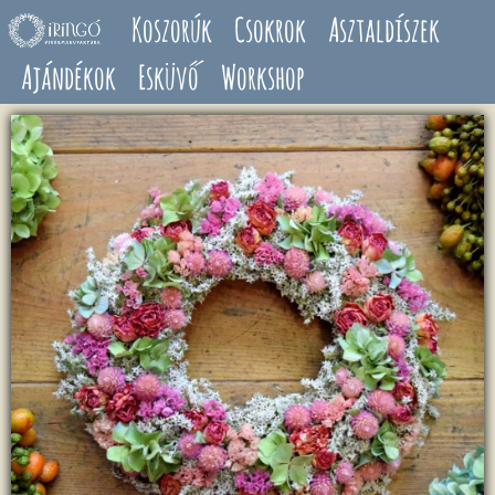
Ugrás a tartalomra
Koszorúk
Csokrok
Asztaldíszek
Ajándékok
Esküvő
Workshop