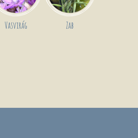
Vasvirág
Zab