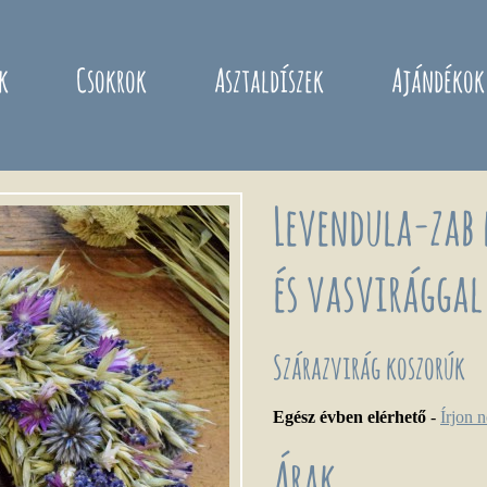
k
Csokrok
Asztaldíszek
Ajándékok
Levendula-zab 
és vasvirággal
Szárazvirág koszorúk
Egész évben elérhető
-
Írjon 
Árak