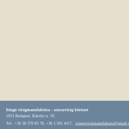
Iringó virágmanufaktúra - szárazvirág kötészet
1053 Budapest, Károlyi u. 19.
Tel.: +36 30 370 83 78, +36 1 501 4117,
iringoviragmanufaktura@gmail