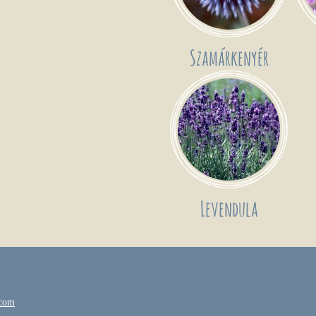
Szamárkenyér
Levendula
.com