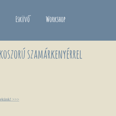
Esküvő
Workshop
koszorú szamárkenyérrel
nekünk! >>>