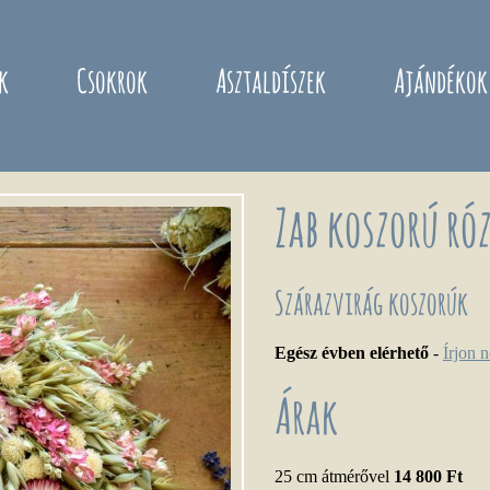
k
Csokrok
Asztaldíszek
Ajándékok
Zab koszorú ró
Szárazvirág koszorúk
Egész évben elérhető
-
Írjon 
Árak
25 cm átmérővel
14 800 Ft