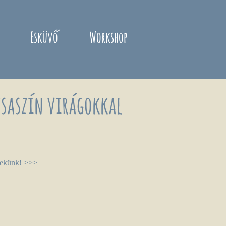
Esküvő
Workshop
zsaszín virágokkal
nekünk! >>>