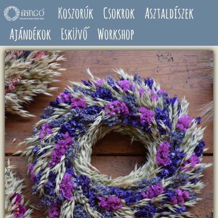
Ugrás a tartalomra
Koszorúk
Csokrok
Asztaldíszek
Ajándékok
Esküvő
Workshop