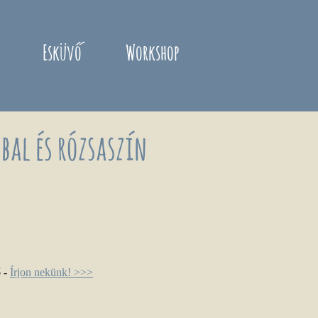
Esküvő
Workshop
bal és rózsaszín
ő
-
Írjon nekünk! >>>