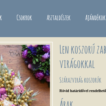
k
Csokrok
Asztaldíszek
Ajándékok
Len koszorú zab
virágokkal
Szárazvirág koszorúk
Rövid határidővel rendelhet
Árak