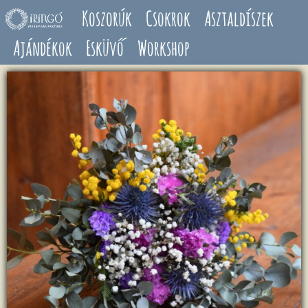
Ugrás a tartalomra
Koszorúk
Csokrok
Asztaldíszek
Ajándékok
Esküvő
Workshop