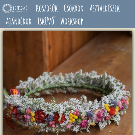
Ugrás a tartalomra
Koszorúk
Csokrok
Asztaldíszek
Ajándékok
Esküvő
Workshop