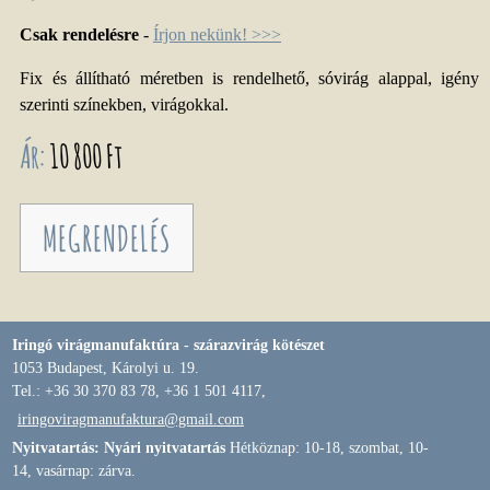
Csak rendelésre
-
Írjon nekünk! >>>
Fix és állítható méretben is rendelhető, sóvirág alappal, igény
szerinti színekben, virágokkal.
Ár:
10 800 Ft
MEGRENDELÉS
Iringó virágmanufaktúra - szárazvirág kötészet
1053 Budapest, Károlyi u. 19.
Tel.: +36 30 370 83 78, +36 1 501 4117,
iringoviragmanufaktura@gmail.com
Nyitvatartás: Nyári nyitvatartás
Hétköznap: 10-18, szombat, 10-
14, vasárnap: zárva.