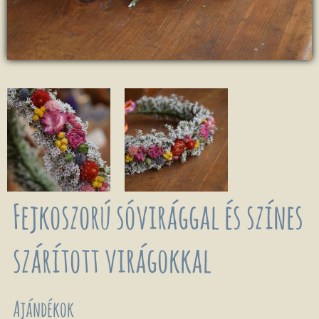
Fejkoszorú sóvirággal és színes
szárított virágokkal
Ajándékok