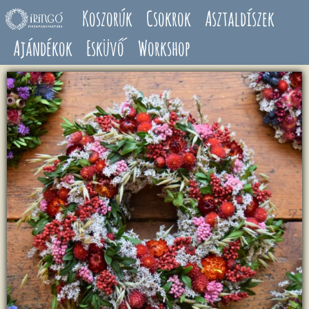
Ugrás a tartalomra
Koszorúk
Csokrok
Asztaldíszek
Ajándékok
Esküvő
Workshop