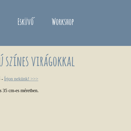
Esküvő
Workshop
ú színes virágokkal
ő
-
Írjon nekünk! >>>
és 35 cm-es méretben.