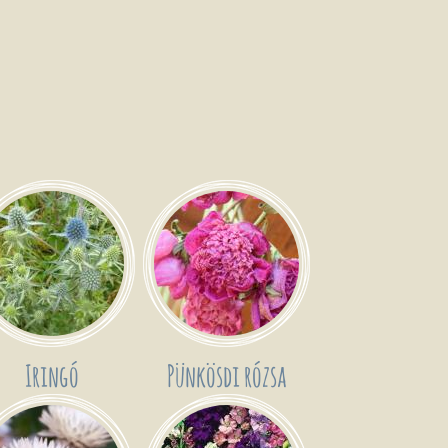
Iringó
Pünkösdi rózsa