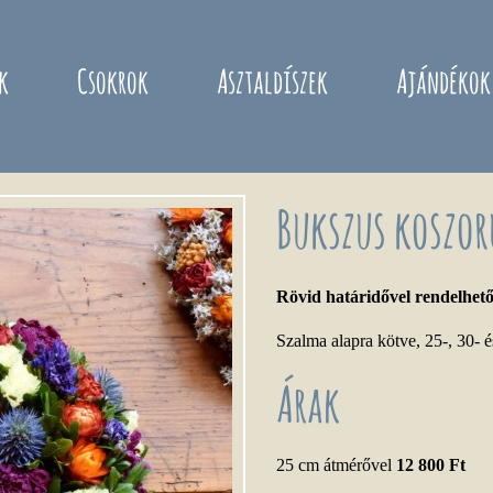
k
Csokrok
Asztaldíszek
Ajándékok
Bukszus koszor
Rövid határidővel rendelhet
Szalma alapra kötve, 25-, 30- 
Árak
25 cm átmérővel
12 800 Ft